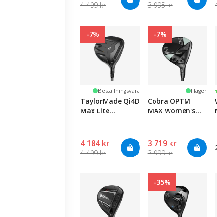
4 499 kr
3 995 kr
-7%
-7%
Beställningsvara
I lager
TaylorMade Qi4D
Cobra OPTM
Max Lite
MAX Women's
Women's Fairway
Fairway
4 184 kr
3 719 kr
4 499 kr
3 999 kr
-35%