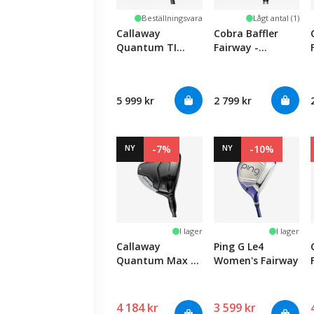
Beställningsvara
Lågt antal (1)
Callaway
Cobra Baffler
Quantum TI
Fairway -
Fairway
Women's
5 999 kr
2 799 kr
NY
-7%
NY
-10%
I lager
I lager
Callaway
Ping G Le4
Quantum Max D
Women's Fairway
Fairway
4 184 kr
3 599 kr