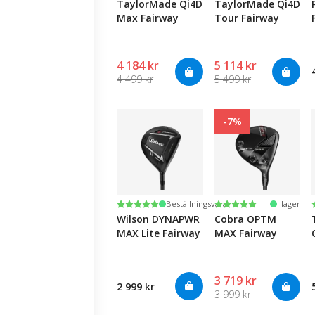
TaylorMade Qi4D
TaylorMade Qi4D
Max Fairway
Tour Fairway
4 184 kr
5 114 kr
4 499 kr
5 499 kr
-7%
Betyg:
5.0 utav 5 stjärnor
Betyg:
5.0 utav 5 stjärnor
Beställningsvara
I lager
Wilson DYNAPWR
Cobra OPTM
MAX Lite Fairway
MAX Fairway
3 719 kr
2 999 kr
3 999 kr