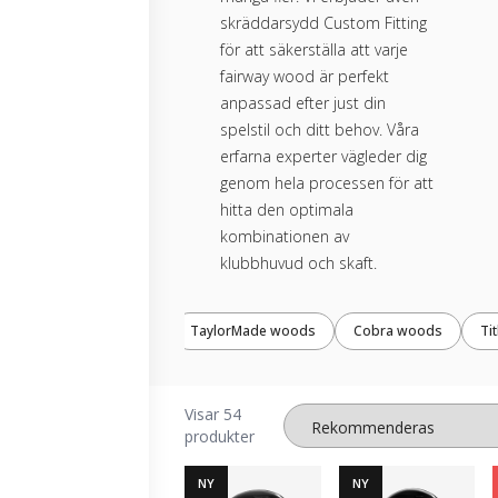
skräddarsydd Custom Fitting
för att säkerställa att varje
fairway wood är perfekt
anpassad efter just din
spelstil och ditt behov. Våra
erfarna experter vägleder dig
genom hela processen för att
hitta den optimala
kombinationen av
klubbhuvud och skaft.
TaylorMade woods
Cobra woods
Ti
Visar 54
produkter
NY
NY