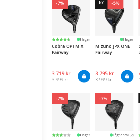
-7%
NY
-5%
Betyg:
4.5 utav 5 stjärnor
I lager
I lager
Cobra OPTM X
Mizuno JPX ONE
Fairway
Fairway
3 719 kr
3 795 kr
3 999 kr
3 999 kr
-7%
-7%
Betyg:
3.0 utav 5 stjärnor
I lager
Lågt antal (2)