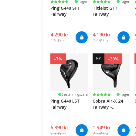
Betyg:
4.4 utav 5 stjärnor
Betyg:
4.3 utav 5 stjärnor
I lager
I lager
Ping G440 SFT
Titleist GT1
Fairway
Fairway
4 290 kr
4 190 kr
4 595 kr
4 499 kr
-7%
NY
-30%
Betyg:
5.0 utav 5 stjärnor
Beställningsvara
I lager
Ping G440 LST
Cobra Air-X 24
Fairway
Fairway -
Women's
6 890 kr
1 949 kr
7 395 kr
2 799 kr