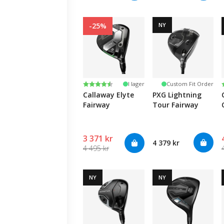
-25%
NY
Betyg:
4.5 utav 5 stjärnor
I lager
Custom Fit Order
Callaway Elyte
PXG Lightning
Fairway
Tour Fairway
3 371 kr
4 379 kr
4 495 kr
NY
NY