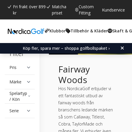
Fri frakt över 899
Matcha
Custom
Kundservice
kr
priset
Fitting
Klubbor
Tillbehör & Kläder
Skaft & 
Köp fler, spara mer – shoppa golfbollspaket ›
Filter
Fairway
Pris
Woods
Märke
Hos NordicaGolf erbjuder vi
Spelartyp
ett fantastiskt utbud av
/ Kön
fairway woods från
branschens ledande märken
Serie
så som Callaway, Titleist,
Cobra, TaylorMade och
många fler. Vi erbjuder även