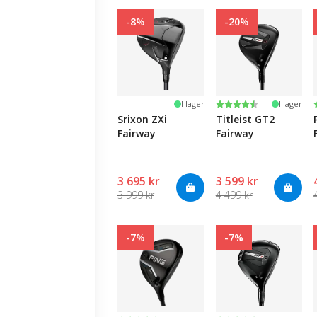
-8%
-20%
Betyg:
4.7 utav 5 stjärnor
I lager
I lager
Srixon ZXi
Titleist GT2
Fairway
Fairway
3 695 kr
3 599 kr
3 999 kr
4 499 kr
-7%
-7%