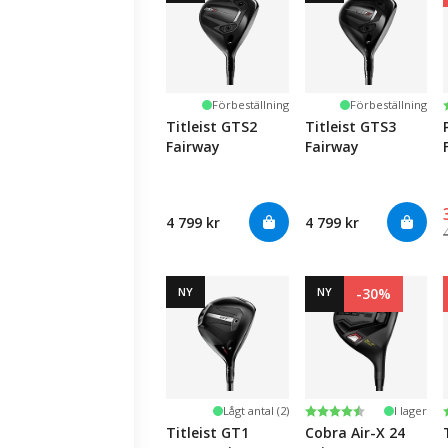
Förbeställning
Förbeställning
Titleist GTS2
Titleist GTS3
Fairway
Fairway
4 799 kr
4 799 kr
NY
NY
-30%
Betyg:
4.2 utav 5 stjärnor
Lågt antal (2)
I lager
Titleist GT1
Cobra Air-X 24