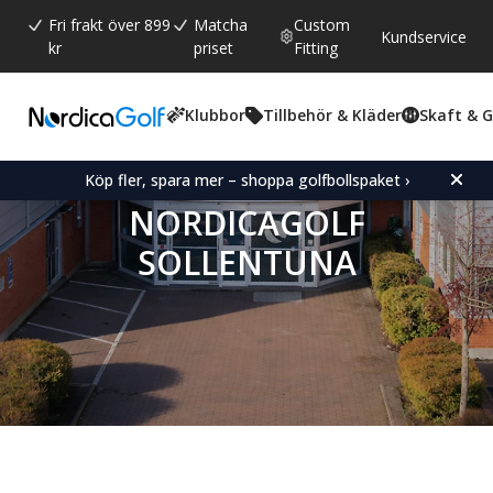
Fri frakt över 899
Matcha
Custom
Kundservice
kr
priset
Fitting
Klubbor
Tillbehör & Kläder
Skaft & 
Köp fler, spara mer – shoppa golfbollspaket ›
NORDICAGOLF
SOLLENTUNA