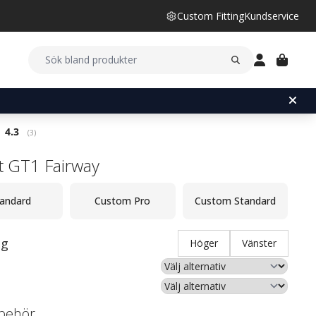
Custom Fitting
Kundservice
Snittbetyg:
4.3
(
röster:
3
)
st GT1 Fairway
andard
Custom Pro
Custom Standard
ng
Höger
Vänster
llbehör