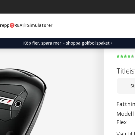
Grepp
REA
Simulatorer
Köp fler, spara mer – shoppa golfbollspaket ›
Titlei
St
Fattni
Modell
Flex
Välj ti