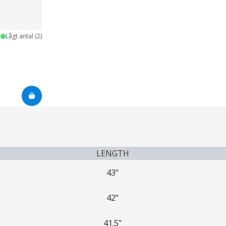
Lågt antal (2)
LENGTH
43"
42"
41.5"