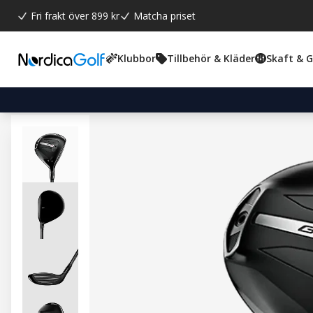
Fri frakt över 899 kr
Matcha priset
Klubbor
Tillbehör & Kläder
Skaft & 