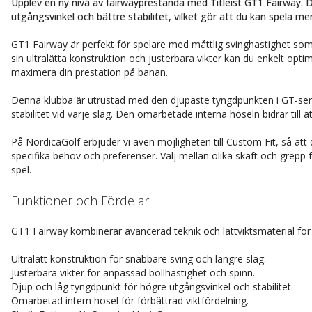
Upplev en ny nivå av fairwayprestanda med Titleist GT1 Fairway. 
utgångsvinkel och bättre stabilitet, vilket gör att du kan spela m
GT1 Fairway är perfekt för spelare med måttlig svinghastighet som
sin ultralätta konstruktion och justerbara vikter kan du enkelt opti
maximera din prestation på banan.
Denna klubba är utrustad med den djupaste tyngdpunkten i GT-serie
stabilitet vid varje slag. Den omarbetade interna hoseln bidrar till att
På NordicaGolf erbjuder vi även möjligheten till Custom Fit, så at
specifika behov och preferenser. Välj mellan olika skaft och grepp f
spel.
Funktioner och Fördelar
GT1 Fairway kombinerar avancerad teknik och lättviktsmaterial för 
Ultralätt konstruktion för snabbare sving och längre slag.
Justerbara vikter för anpassad bollhastighet och spinn.
Djup och låg tyngdpunkt för högre utgångsvinkel och stabilitet.
Omarbetad intern hosel för förbättrad viktfördelning.