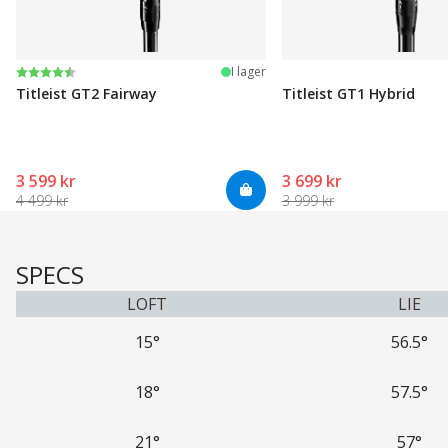
Betyg:
4.7 utav 5 stjärnor
I lager
Titleist GT2 Fairway
Titleist GT1 Hybrid
3 599 kr
3 699 kr
4 499 kr
3 999 kr
SPECS
LOFT
LIE
15°
56.5°
18°
57.5°
21°
57°