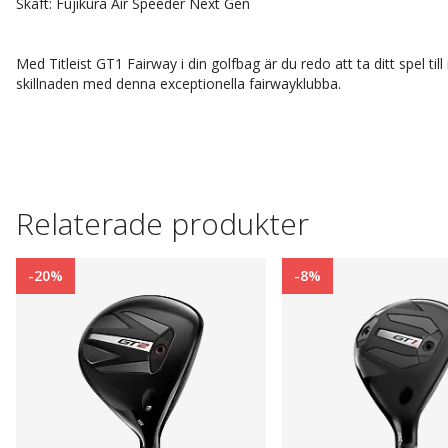
Skaft: Fujikura Air Speeder Next Gen
Med Titleist GT1 Fairway i din golfbag är du redo att ta ditt spel ti
skillnaden med denna exceptionella fairwayklubba.
Relaterade produkter
-20%
-8%