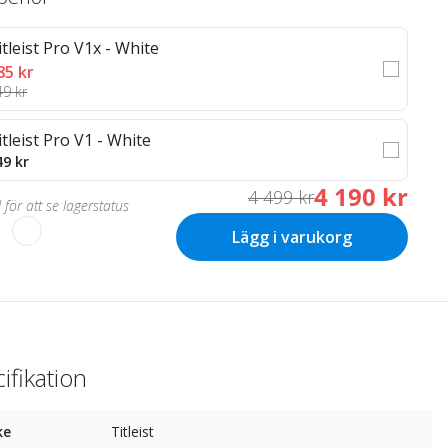
itleist Pro V1x - White
85 kr
49 kr
itleist Pro V1 - White
49 kr
4 190 kr
4 499 kr
 för att se lagerstatus
Lägg i varukorg
ifikation
ke
Titleist