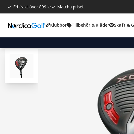
Fri frakt över 899 kr
Matcha priset
Klubbor
Tillbehör & Kläder
Skaft & 