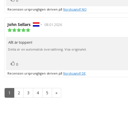
Rösta
0
upp
Recension ursprungligen skriven på
Nordicagolf NO
Recensionsförfattare:
John Sellars
•
Recensionsdatum:
08.01.2026
Recensionsbetyg:
5.0
utav
Allt är toppen!
Recensionstext:
5
stjärnor
Detta är en automatisk översättning. Visa originalet.
röst(er)
Rösta
0
upp
Recension ursprungligen skriven på
Nordicagolf DE
1
2
3
4
5
»