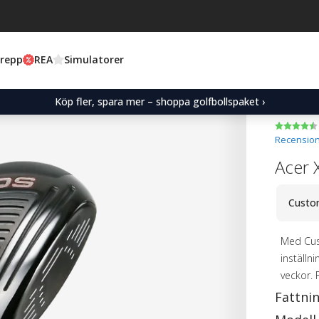
Grepp
REA
Simulatorer
Köp fler, spara mer – shoppa golfbollspaket ›
Recension
Acer 
Custo
Med Cus
inställn
veckor. 
Fattni