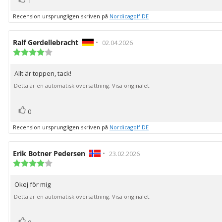
Rösta
1
upp
Recension ursprungligen skriven på
Nordicagolf DE
Recensionsförfattare:
Ralf Gerdellebracht
•
Recensionsdatum:
02.04.2026
Recensionsbetyg:
4.0
utav
Allt är toppen, tack!
Recensionstext:
5
stjärnor
Detta är en automatisk översättning. Visa originalet.
röst(er)
Rösta
0
upp
Recension ursprungligen skriven på
Nordicagolf DE
Recensionsförfattare:
Erik Botner Pedersen
•
Recensionsdatum:
23.02.2026
Recensionsbetyg:
4.0
utav
Okej för mig
Recensionstext:
5
stjärnor
Detta är en automatisk översättning. Visa originalet.
röst(er)