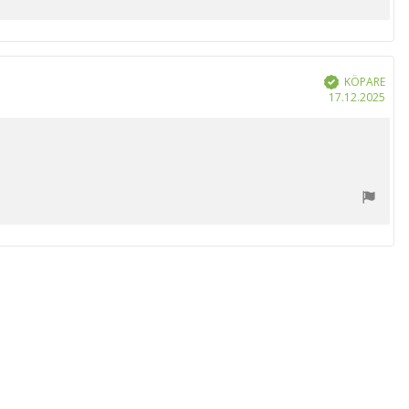
KÖPARE
Bekräftad
Köp
17.12.2025