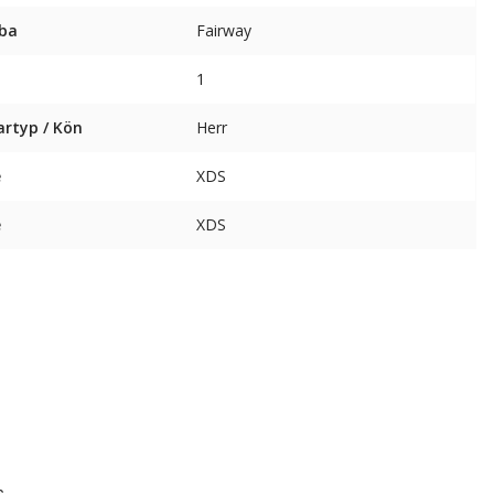
ba
Fairway
1
artyp / Kön
Herr
e
XDS
e
XDS
6