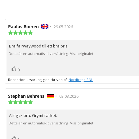
Recensionsförfattare:
Paulus Boeren
•
Recensionsdatum:
29.05.2026
Recensionsbetyg:
5.0
utav
Bra fairwaywood till ett bra pris.
Recensionstext:
5
stjärnor
Detta är en automatisk översättning. Visa originalet.
röst(er)
Rösta
0
upp
Recension ursprungligen skriven på
Nordicagolf NL
Recensionsförfattare:
Stephan Behrens
•
Recensionsdatum:
03.03.2026
Recensionsbetyg:
5.0
utav
Allt gick bra. Grymt racket.
Recensionstext:
5
stjärnor
Detta är en automatisk översättning. Visa originalet.
röst(er)