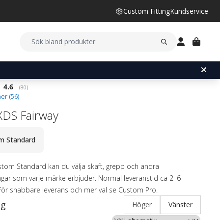
Custom Fitting
Kundservice
Snittbetyg:
4.6
(
röster:
80
)
er (
56
)
XDS Fairway
m Standard
tom Standard kan du välja skaft, grepp och andra
ingar som varje märke erbjuder. Normal leveranstid ca 2–6
För snabbare leverans och mer val se Custom Pro.
ng
Höger
Vänster