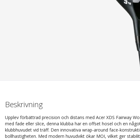
Beskrivning
Upplev förbättrad precision och distans med Acer XDS Fairway Wo
med fade eller slice, denna klubba har en offset hosel och en något s
klubbhuvudet vid träff. Den innovativa wrap-around face-konstrukt
bollhastigheten. Med modern huvudvikt ökar MOI, vilket ger stabili