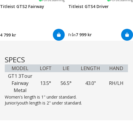
Titleist GTS2 Fairway
Titleist GTS4 Driver
7 999 kr
4 799 kr
Från
SPECS
MODEL
LOFT
LIE
LENGTH
HAND
GT1 3Tour
Fairway
13.5°
56.5°
43.0"
RH/LH
Metal
Women's length is 1" under standard.
Junior/youth length is 2" under standard.