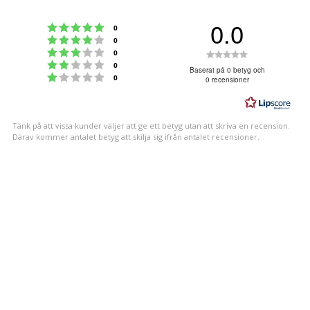
0.0
Betyg: 5 utav 5 stjärnor
röster
0
Betyg: 4 utav 5 stjärnor
röster
0
Betyg: 3 utav 5 stjärnor
Betyg:
röster
0
Betyg: 2 utav 5 stjärnor
röster
0
0.0
Baserat på 0 betyg och
Betyg: 1 utav 5 stjärnor
röster
0
0 recensioner
utav
5
stjärnor
Tänk på att vissa kunder väljer att ge ett betyg utan att skriva en recension.
Därav kommer antalet betyg att skilja sig ifrån antalet recensioner.