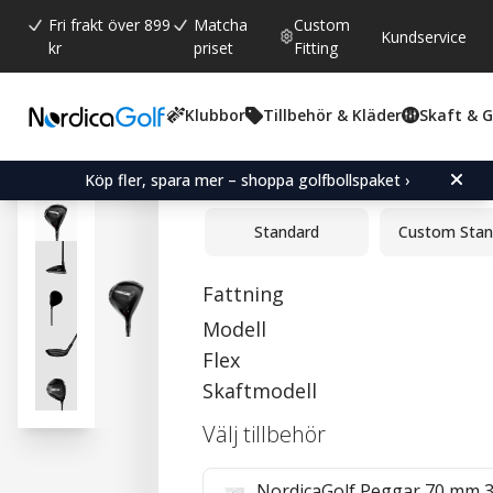
Fri frakt över 899
Matcha
Custom
Kundservice
kr
priset
Fitting
Klubbor
Tillbehör & Kläder
Skaft & 
Snittbetyg:
0.0
(
röster:
0
)
Titleist GT1 3Tour Fairwa
Köp fler, spara mer – shoppa golfbollspaket ›
Standard
Custom Stan
Fattning
Modell
Flex
Skaftmodell
Välj tillbehör
NordicaGolf Peggar 70 mm 