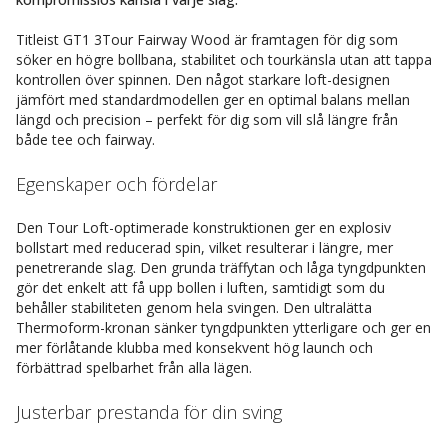
Titleist GT1 3Tour Fairway Wood är framtagen för dig som
söker en högre bollbana, stabilitet och tourkänsla utan att tappa
kontrollen över spinnen. Den något starkare loft-designen
jämfört med standardmodellen ger en optimal balans mellan
längd och precision – perfekt för dig som vill slå längre från
både tee och fairway.
Egenskaper och fördelar
Den Tour Loft-optimerade konstruktionen ger en explosiv
bollstart med reducerad spin, vilket resulterar i längre, mer
penetrerande slag. Den grunda träffytan och låga tyngdpunkten
gör det enkelt att få upp bollen i luften, samtidigt som du
behåller stabiliteten genom hela svingen. Den ultralätta
Thermoform-kronan sänker tyngdpunkten ytterligare och ger en
mer förlåtande klubba med konsekvent hög launch och
förbättrad spelbarhet från alla lägen.
Justerbar prestanda för din sving