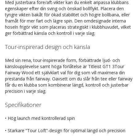
Med justerbara fore/aft-vikter kan du enkelt anpassa klubbans
egenskaper efter din sving och önskad bollflykt. Placera den
tyngre vikten bakåt för ökad stabilitet och högre bollbana, eller
framåt för mer fart och lägre spin. Den omdesignade interna
hoseln frigör vikt som placeras strategiskt i klubbhuvudet, vilket
ger förbättrad känsla och kontroll i varje slag.
Tour-inspirerad design och känsla
Med sin rena, tour-inspirerade form, förbättrade ljud- och
känsloupplevelse samt höga förlåtelse är Titleist GT1 3Tour
Fairway Wood ett självklart val för dig som vill maximera din
prestanda från fairway. Oavsett om du slår från tee eller fairway
får du en klubba som kombinerar längd, kontroll och justerbar
precision i varje slag.
Specifikationer
• Hög launch med kontrollerad spin
• Starkare “Tour Loft”-design för optimal längd och precision