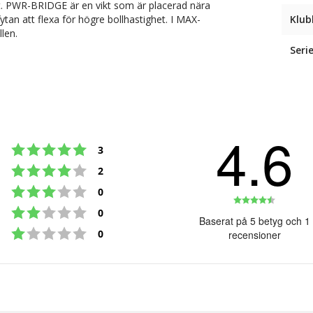
ot. PWR-BRIDGE är en vikt som är placerad nära
ytan att flexa för högre bollhastighet. I MAX-
Klub
llen.
Seri
4.6
Betyg: 5 utav 5 stjärnor
röster
3
Betyg: 4 utav 5 stjärnor
röster
2
Betyg: 3 utav 5 stjärnor
röster
0
Betyg:
Betyg: 2 utav 5 stjärnor
röster
0
4.6
Baserat på 5 betyg och 1
Betyg: 1 utav 5 stjärnor
utav
röster
0
recensioner
5
stjärno