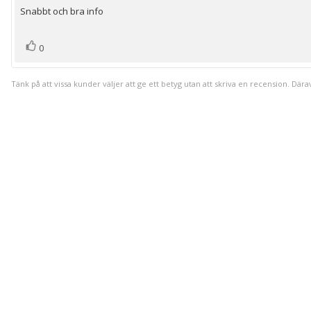
utav
Snabbt och bra info
Recensionstext:
5
stjärnor
röst(er)
Rösta
0
upp
Tänk på att vissa kunder väljer att ge ett betyg utan att skriva en recension. Dära