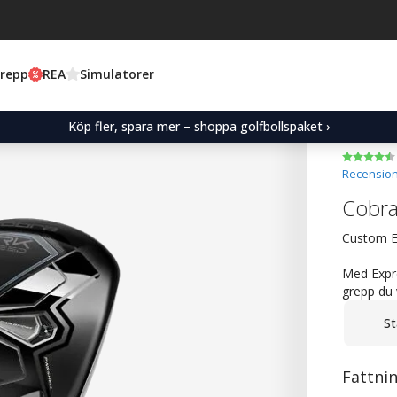
Grepp
REA
Simulatorer
Köp fler, spara mer – shoppa golfbollspaket ›
Recension
Cobra
Custom Ex
Med Expr
grepp du v
St
Fattni