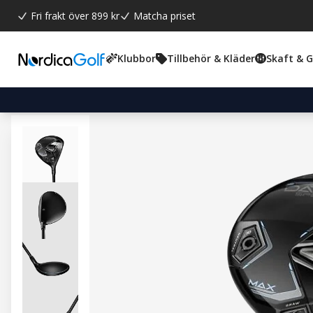
Fri frakt över 899 kr
Matcha priset
Klubbor
Tillbehör & Kläder
Skaft & 