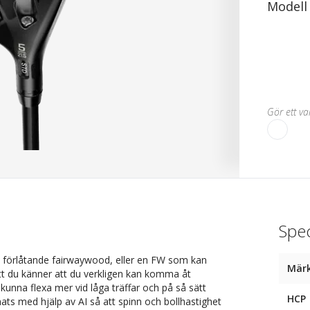
Modell
Gör ett val
Spec
t förlåtande fairwaywood, eller en FW som kan
Mär
å att du känner att du verkligen kan komma åt
kunna flexa mer vid låga träffar och på så sätt
HCP
nats med hjälp av AI så att spinn och bollhastighet