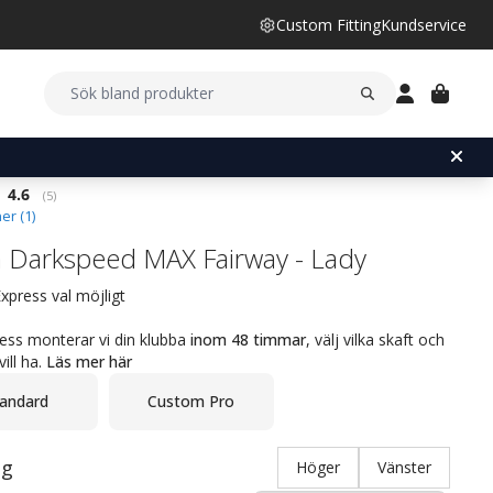
Custom Fitting
Kundservice
Snittbetyg:
4.6
(
röster:
5
)
er (
1
)
 Darkspeed MAX Fairway - Lady
press val möjligt
ess monterar vi din klubba
inom 48 timmar
, välj vilka skaft och
ill ha.
Läs mer här
andard
Custom Pro
ng
Höger
Vänster