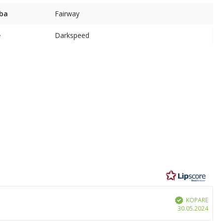
ba
Fairway
e
Darkspeed
r
KÖPARE
Bekräftad
Köp
30.05.2024