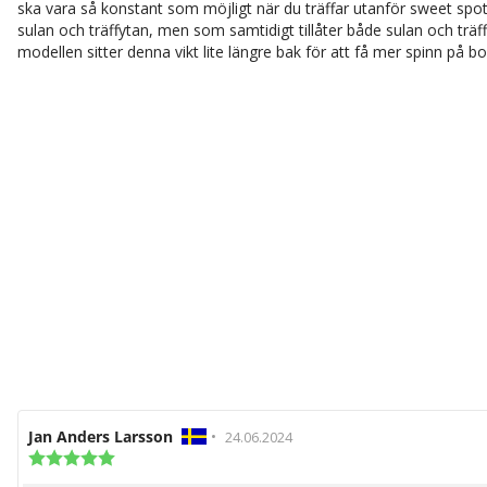
ska vara så konstant som möjligt när du träffar utanför sweet sp
sulan och träffytan, men som samtidigt tillåter både sulan och träff
modellen sitter denna vikt lite längre bak för att få mer spinn på bo
Recensionsförfattare:
Jan Anders Larsson
•
Recensionsdatum:
24.06.2024
Recensionsbetyg:
5.0