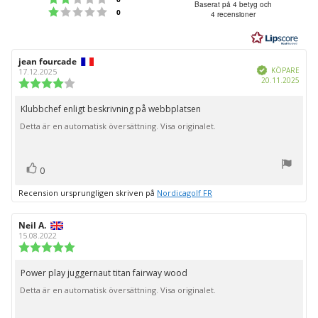
4.8
Baserat på 4 betyg och
Betyg: 1 utav 5 stjärnor
röster
0
4 recensioner
utav
5
stjärnor
Recensionsförfattare:
jean fourcade
Recensionsdatum:
Bekräftad
KÖPARE
17.12.2025
Köpd
20.11.2025
Recensionsbetyg:
4.0
utav
Klubbchef enligt beskrivning på webbplatsen
Recensionstext:
5
Detta är en automatisk översättning. Visa originalet.
stjärnor
röst(er)
Rösta
0
upp
Recension ursprungligen skriven på
Nordicagolf FR
Recensionsförfattare:
Neil A.
Recensionsdatum:
15.08.2022
Recensionsbetyg:
5.0
utav
Power play juggernaut titan fairway wood
Recensionstext:
5
Detta är en automatisk översättning. Visa originalet.
stjärnor