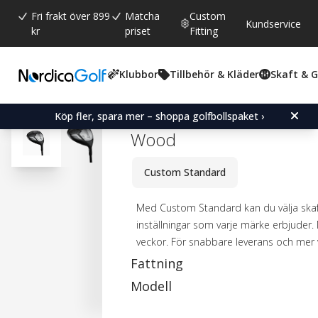
Fri frakt över 899
Matcha
Custom
Kundservice
kr
priset
Fitting
Klubbor
Tillbehör & Kläder
Skaft & 
Snittbetyg:
4.8
(
röster:
4
)
Recensioner (
4
)
Power Play Juggernaut Ti
Köp fler, spara mer – shoppa golfbollspaket ›
Wood
Custom Standard
Med Custom Standard kan du välja skaf
inställningar som varje märke erbjuder.
veckor. För snabbare leverans och mer 
Fattning
Modell