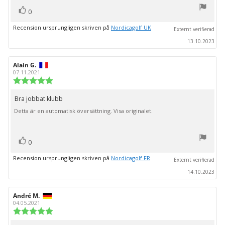
röst(er)
Rösta
0
upp
Recension ursprungligen skriven på
Nordicagolf UK
Externt verifierad
13.10.2023
Recensionsförfattare:
Alain G.
Recensionsdatum:
07.11.2021
Recensionsbetyg:
5.0
utav
Bra jobbat klubb
Recensionstext:
5
Detta är en automatisk översättning. Visa originalet.
stjärnor
röst(er)
Rösta
0
upp
Recension ursprungligen skriven på
Nordicagolf FR
Externt verifierad
14.10.2023
Recensionsförfattare:
André M.
Recensionsdatum:
04.05.2021
Recensionsbetyg:
5.0