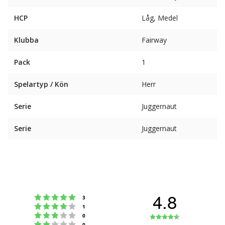
HCP
Låg, Medel
Klubba
Fairway
Pack
1
Spelartyp / Kön
Herr
Serie
Juggernaut
Serie
Juggernaut
4.8
Betyg: 5 utav 5 stjärnor
röster
3
Betyg: 4 utav 5 stjärnor
röster
1
Betyg: 3 utav 5 stjärnor
Betyg:
röster
0
Betyg: 2 utav 5 stjärnor
röster
0