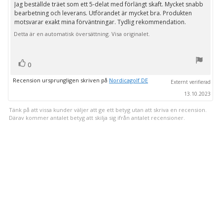
utav
Jag beställde träet som ett 5-delat med förlängt skaft. Mycket snabb
Recensionstext:
5
bearbetning och leverans. Utförandet är mycket bra. Produkten
stjärnor
motsvarar exakt mina förväntningar. Tydlig rekommendation.
Detta är en automatisk översättning. Visa originalet.
röst(er)
Rösta
0
upp
Recension ursprungligen skriven på
Nordicagolf DE
Externt verifierad
13.10.2023
Tänk på att vissa kunder väljer att ge ett betyg utan att skriva en recension.
Därav kommer antalet betyg att skilja sig ifrån antalet recensioner.