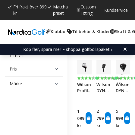
Fri frakt över 899
Matcha
Custom
Kundservice
kr
priset
Fitting
Klubbor
Tillbehör & Kläder
Skaft & 
Visar 10
Köp fler, spara mer – shoppa golfbollspaket ›
produkter
Filter
Pris
Lågt
Betyg:
4.8 utav 5 stjärnor
Betyg:
5.0 utav 5 stjärn
Betyg:
4.3 utav
Beställningsvara
antal
(3)
Märke
Wilson
Wilson
Wilson
Profile
DYNAPWR
DYNAPW
Fairway
Hybrid
Carbon
Driver
1
2
5
099
799
999
kr
kr
kr