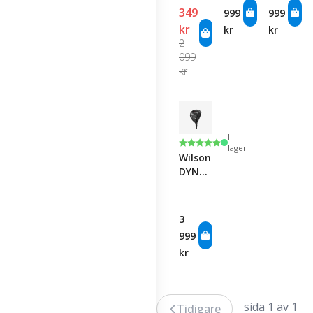
Wood
349
999
999
kr
kr
kr
2
099
kr
I
Betyg:
5.0 utav 5 stjärnor
lager
Wilson
DYNAPWR
Carbon
Fairway
3
999
kr
sida 1 av 1
Tidigare