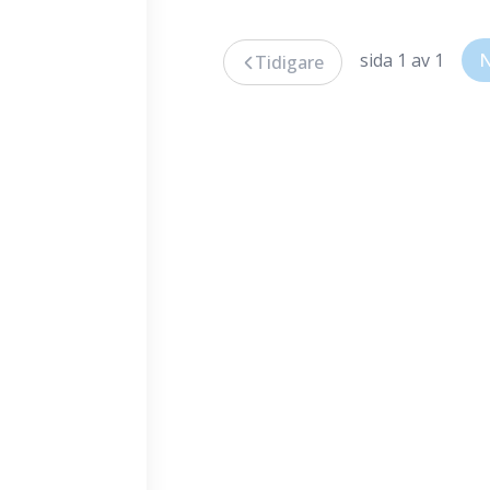
sida 1 av 1
N
Tidigare