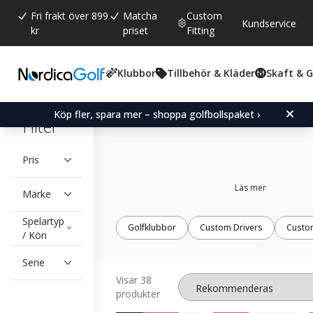
Fri frakt över 899
Matcha
Custom
Kundservice
kr
priset
Fitting
Klubbor
Tillbehör & Kläder
Skaft & 
Custom fit fairway
woods
Köp fler, spara mer – shoppa golfbollspaket ›
Filter
Pris
Läs mer
Märke
Spelartyp
Golfklubbor
Custom Drivers
Custo
/ Kön
Serie
Visar 38
produkter