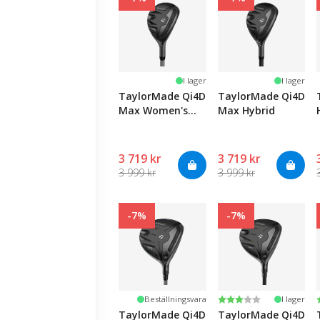
I lager
I lager
TaylorMade Qi4D
TaylorMade Qi4D
Max Women's
Max Hybrid
Hybrid
3 719 kr
3 719 kr
3 999 kr
3 999 kr
-7%
-7%
Betyg:
3.0 utav 5 stjärnor
Beställningsvara
I lager
TaylorMade Qi4D
TaylorMade Qi4D