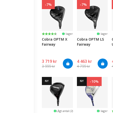
-7%
-7%
Betyg:
4.5 utav 5 stjärnor
I lager
I lager
Cobra OPTM X
Cobra OPTM LS
Fairway
Fairway
3 719 kr
4 463 kr
3 999 kr
4 799 kr
NY
NY
-10%
Lågt antal (2)
I lager