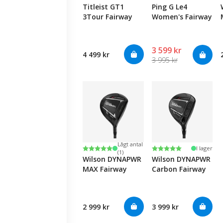
Titleist GT1
Ping G Le4
3Tour Fairway
Women's Fairway
3 599 kr
4 499 kr
3 995 kr
Lågt antal
Betyg:
5.0 utav 5 stjärnor
Betyg:
5.0 utav 5 stjärnor
I lager
(1)
Wilson DYNAPWR
Wilson DYNAPWR
MAX Fairway
Carbon Fairway
2 999 kr
3 999 kr