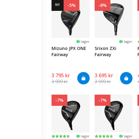
NY
-5%
-8%
I lager
I lager
Mizuno JPX ONE
Srixon ZXi
Fairway
Fairway
3 795 kr
3 695 kr
3 999 kr
3 999 kr
-7%
-7%
Betyg:
4.4 utav 5 stjärnor
Betyg:
4.6 utav 5 stjärnor
I lager
I lager