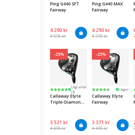
Ping G440 SFT
Ping G440 MAX
Fairway
Fairway
4 290 kr
4 290 kr
4 595 kr
4 595 kr
-25%
-25%
Lågt antal
Betyg:
5.0 utav 5 stjärnor
Betyg:
4.5 utav 5 stjärnor
I lager
(3)
Callaway Elyte
Callaway Elyte
Triple-Diamond
Fairway
Fairway
3 521 kr
3 371 kr
4 695 kr
4 495 kr