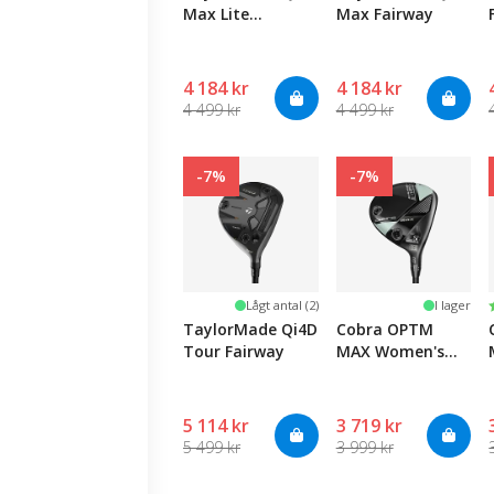
Max Lite
Max Fairway
Women's Fairway
4 184 kr
4 184 kr
4 499 kr
4 499 kr
-7%
-7%
Lågt antal (2)
I lager
TaylorMade Qi4D
Cobra OPTM
Tour Fairway
MAX Women's
Fairway
5 114 kr
3 719 kr
5 499 kr
3 999 kr