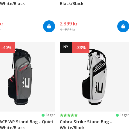
White/Black
Black/Black
kr
2 399 kr
r
3 999 kr
NY
-40%
-33%
Betyg:
5.0 utav 5 stjärnor
I lager
I lager
ACE WP Stand Bag - Quiet
Cobra Strike Stand Bag -
White/Black
White/Black