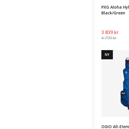
PXG Aloha Hy
Black/Green
3 839 kr
4 799 kr
NY
OGIO All-Elem