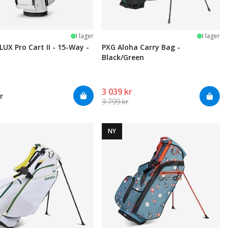
I lager
I lager
LUX Pro Cart II - 15-Way -
PXG Aloha Carry Bag -
Black/Green
3 039 kr
r
3 799 kr
NY