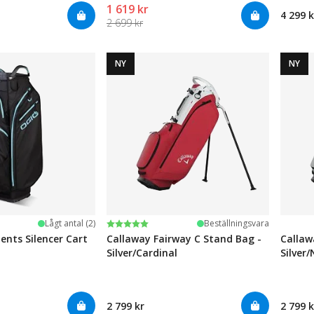
1 619 kr
4 299 k
2 699 kr
NY
NY
Betyg:
5.0 utav 5 stjärnor
Lågt antal (2)
Beställningsvara
ents Silencer Cart
Callaway Fairway C Stand Bag -
Callaw
Silver/Cardinal
Silver
2 799 kr
2 799 k