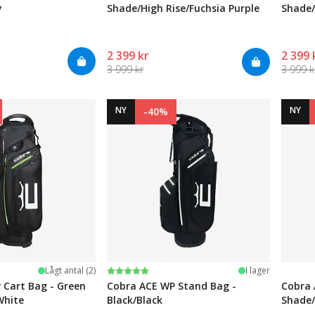
y
Shade/High Rise/Fuchsia Purple
Shade/
2 399 kr
2 399 
3 999 kr
3 999 k
NY
NY
-40%
Betyg:
5.0 utav 5 stjärnor
Lågt antal (2)
I lager
 Cart Bag - Green
Cobra ACE WP Stand Bag -
Cobra 
White
Black/Black
Shade/