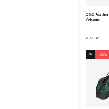
OGIO Featherl
Volcanic
2 999 kr
NY
-20%