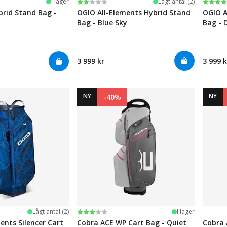
Betyg:
2.0 utav 5 stjärnor
Betyg
4.0 ut
I lager
Lågt antal (2)
brid Stand Bag -
OGIO All-Elements Hybrid Stand
OGIO A
Bag - Blue Sky
Bag - 
3 999 kr
3 999 k
NY
NY
-40%
Betyg:
3.0 utav 5 stjärnor
Lågt antal (2)
I lager
ents Silencer Cart
Cobra ACE WP Cart Bag - Quiet
Cobra 