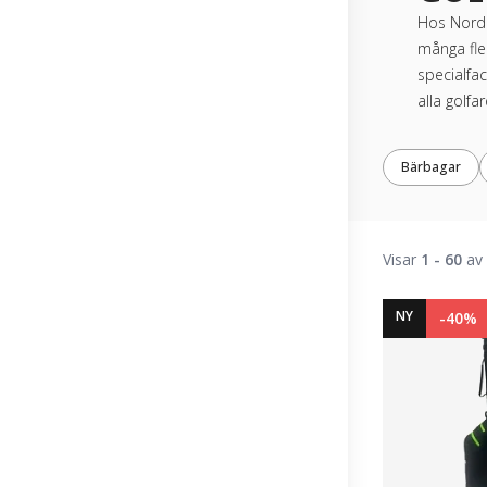
Hos Nordi
många fle
specialfac
alla golfa
Bärbagar
Visar
1 - 60
av 
NY
-40%