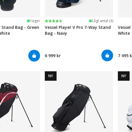
Betyg:
4.5 utav 5 stjärnor
I lager
Lågt antal (3)
 Stand Bag - Green
Vessel Player V Pro 7-Way Stand
Vessel 
White
Bag - Navy
White
6 999 kr
7 495 k
NY
NY