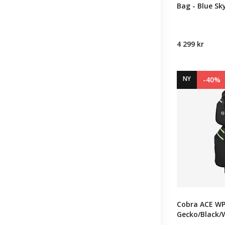
Bag - Blue Sk
4 299 kr
NY
-40%
Cobra ACE WP
Gecko/Black/