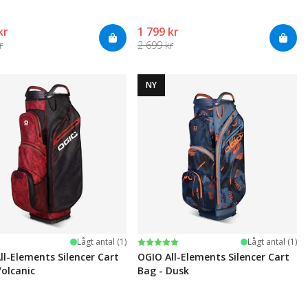
kr
1 799 kr
r
2 699 kr
NY
Betyg:
5.0 utav 5 stjärnor
Lågt antal (1)
Lågt antal (1)
ll-Elements Silencer Cart
OGIO All-Elements Silencer Cart
Volcanic
Bag - Dusk