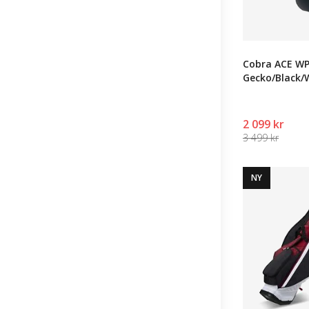
Cobra ACE WP
Gecko/Black/
2 099 kr
3 499 kr
NY