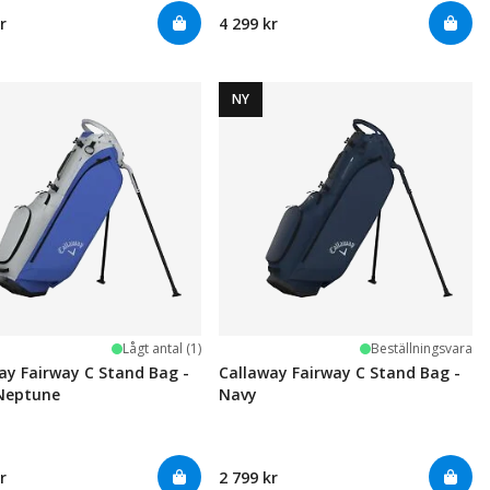
r
4 299 kr
NY
Lågt antal (1)
Beställningsvara
ay Fairway C Stand Bag -
Callaway Fairway C Stand Bag -
/Neptune
Navy
r
2 799 kr