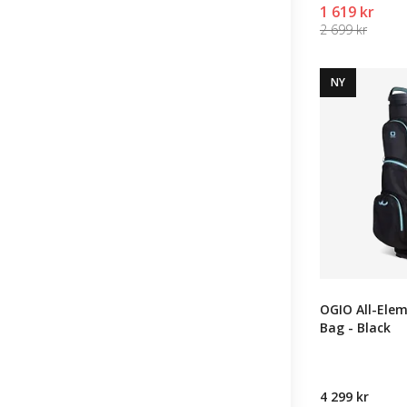
1 619 kr
2 699 kr
NY
OGIO All-Elem
Bag - Black
4 299 kr