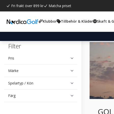
Fri frakt över 899 kr
Matcha priset
Klubbor
Tillbehör & Kläder
Skaft & 
Filter
Pris
Märke
Spelartyp / Kön
Färg
GOL