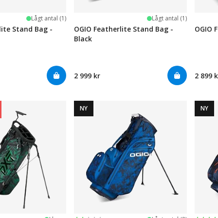
Lågt antal (1)
Lågt antal (1)
ite Stand Bag -
OGIO Featherlite Stand Bag -
OGIO F
Black
2 999 kr
2 899 k
NY
NY