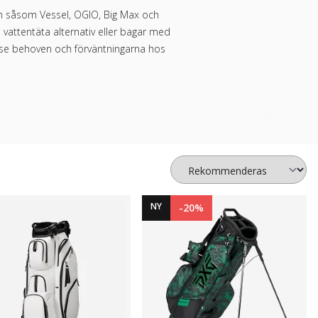
n såsom Vessel, OGIO, Big Max och
 vattentäta alternativ eller bagar med
odose behoven och förväntningarna hos
NY
-20%