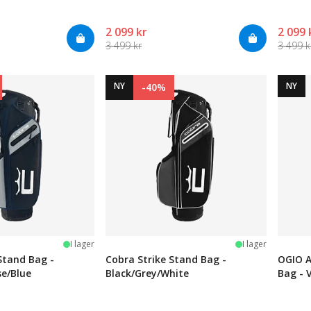
2 099 kr
2 099 
3 499 kr
3 499 k
NY
NY
-40%
järnor
I lager
I lager
Stand Bag -
Cobra Strike Stand Bag -
OGIO A
se/Blue
Black/Grey/White
Bag - 