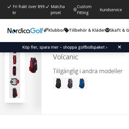
Fri frakt över 899
Matcha
Custom
Kundservice
kr
priset
Fitting
Klubbor
Tillbehör & Kläder
Skaft & 
Snittbetyg:
0.0
(
röster:
0
)
OGIO All-Elements Silenc
Köp fler, spara mer – shoppa golfbollspaket ›
Volcanic
Tillgänglig i andra modeller