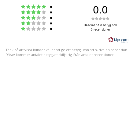
0.0
Betyg: 5 utav 5 stjärnor
röster
0
Betyg: 4 utav 5 stjärnor
röster
0
Betyg: 3 utav 5 stjärnor
Betyg:
röster
0
Betyg: 2 utav 5 stjärnor
röster
0
0.0
Baserat på 0 betyg och
Betyg: 1 utav 5 stjärnor
röster
0
0 recensioner
utav
5
stjärnor
Tänk på att vissa kunder väljer att ge ett betyg utan att skriva en recension.
Därav kommer antalet betyg att skilja sig ifrån antalet recensioner.