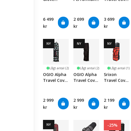
Traveler Pro
Travel Cover
- Black
- Black
6 499
2 699
3 699
kr
kr
kr
NY
NY
NY
Lågt antal (2)
Lågt antal (2)
Lågt antal (1)
OGIO Alpha
OGIO Alpha
Srixon
Travel Cover
Travel Cover
Travel Cover
- Slim -
- Slim -
- Red
Poker
Black
2 999
2 999
2 199
kr
kr
kr
NY
-25%