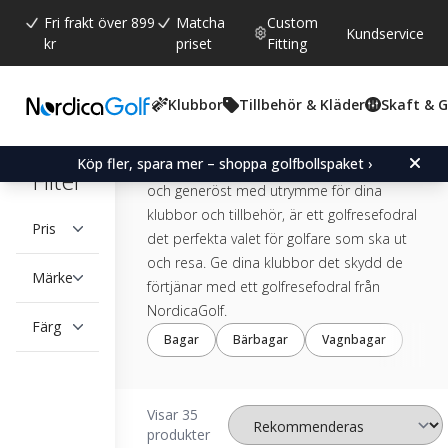
Fri frakt över 899
Matcha
Custom
Kundservice
kr
priset
Fitting
Golfresefodral
Klubbor
Tillbehör & Kläder
Skaft & 
Res bekvämt och säkert med ett
Köp fler, spara mer – shoppa golfbollspaket ›
golfresefodral. Med robust konstruktion
Filter
och generöst med utrymme för dina
klubbor och tillbehör, är ett golfresefodral
Pris
det perfekta valet för golfare som ska ut
och resa. Ge dina klubbor det skydd de
Märke
förtjänar med ett golfresefodral från
NordicaGolf.
Färg
Bagar
Bärbagar
Vagnbagar
Visar 35
produkter