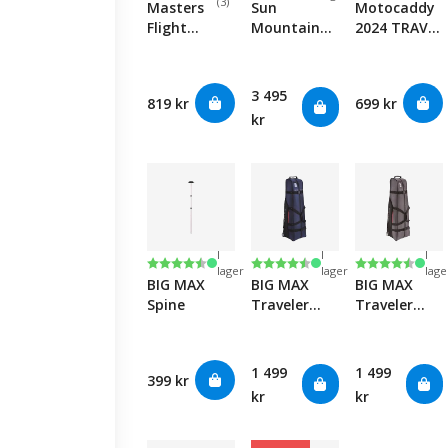
(3)
Masters
Sun
Motocaddy
Flight
Mountain
2024 TRAVEL
Coverall
ClubGlider
COVER (M-
with Wheels
Journey -
SERIES 28V)
Black
Black
3 495
819 kr
699 kr
kr
I
I
I
Betyg:
4.7 utav 5 stjärnor
Betyg:
4.7 utav 5 stjärnor
Betyg:
4.7 utav 5 s
lager
lager
lage
BIG MAX
BIG MAX
BIG MAX
Spine
Traveler
Traveler
Travel Cover
Travel Cover
- Navy/Black
-
Charcoal/Bla
1 499
1 499
399 kr
kr
kr