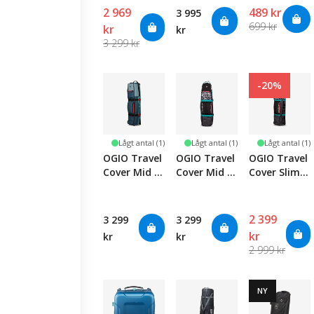
-
2 969
489 kr
3 995
Green/Black
699 kr
kr
kr
3 299 kr
-20%
Lågt antal (1)
Lågt antal (1)
Lågt antal (1)
OGIO Travel
OGIO Travel
OGIO Travel
Cover Mid -
Cover Mid -
Cover Slim -
Stargazer
Safari
Safari
2 399
3 299
3 299
kr
kr
kr
2 999 kr
NY