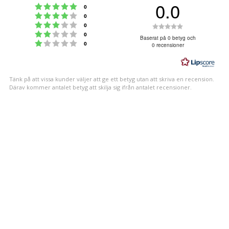
0.0
Betyg: 5 utav 5 stjärnor
röster
0
Betyg: 4 utav 5 stjärnor
röster
0
Betyg: 3 utav 5 stjärnor
Betyg:
röster
0
Betyg: 2 utav 5 stjärnor
röster
0
0.0
Baserat på 0 betyg och
Betyg: 1 utav 5 stjärnor
röster
0
0 recensioner
utav
5
stjärnor
Tänk på att vissa kunder väljer att ge ett betyg utan att skriva en recension.
Därav kommer antalet betyg att skilja sig ifrån antalet recensioner.