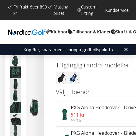
Fri frakt över 899
Matcha
Custom
Kundservice
kr
priset
Fitting
Klubbor
Tillbehör & Kläder
Skaft & 
Snittbetyg:
0.0
(
röster:
0
)
PXG Aloha Hybrid Stand 
Köp fler, spara mer – shoppa golfbollspaket ›
Tillgänglig i andra modeller
Välj tillbehör
PXG Aloha Headcover - Drive
511 kr
639 kr
PXG Aloha Headcover - Blade