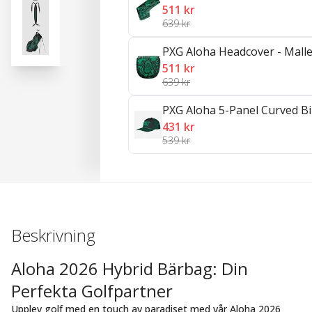
511 kr
639 kr
PXG Aloha Headcover - Malle
511 kr
639 kr
PXG Aloha 5-Panel Curved Bil
431 kr
539 kr
Beskrivning
Aloha 2026 Hybrid Bärbag: Din
Perfekta Golfpartner
Upplev golf med en touch av paradiset med vår Aloha 2026