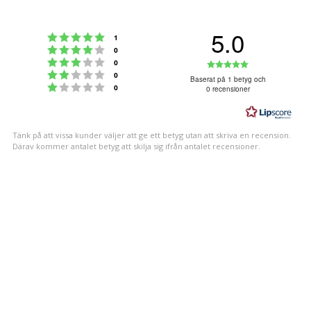
5.0
Betyg: 5 utav 5 stjärnor
röster
1
Betyg: 4 utav 5 stjärnor
röster
0
Betyg: 3 utav 5 stjärnor
Betyg:
röster
0
Betyg: 2 utav 5 stjärnor
röster
0
5.0
Baserat på 1 betyg och
Betyg: 1 utav 5 stjärnor
röster
0
0 recensioner
utav
5
stjärnor
Tänk på att vissa kunder väljer att ge ett betyg utan att skriva en recension.
Därav kommer antalet betyg att skilja sig ifrån antalet recensioner.