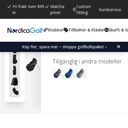
Fri frakt över 899
Matcha
Custom
Kundservice
kr
priset
Fitting
Klubbor
Tillbehör & Kläder
Skaft & 
Snittbetyg:
5.0
(
röster:
1
)
OGIO All-Elements Hybrid
Köp fler, spara mer – shoppa golfbollspaket ›
Tillgänglig i andra modeller