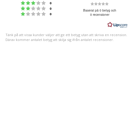
Betyg: 3 utav 5 stjärnor
Betyg:
röster
0
Betyg: 2 utav 5 stjärnor
röster
0
0.0
Baserat på 0 betyg och
Betyg: 1 utav 5 stjärnor
röster
0
0 recensioner
utav
5
stjärnor
Tänk på att vissa kunder väljer att ge ett betyg utan att skriva en recension.
Därav kommer antalet betyg att skilja sig ifrån antalet recensioner.