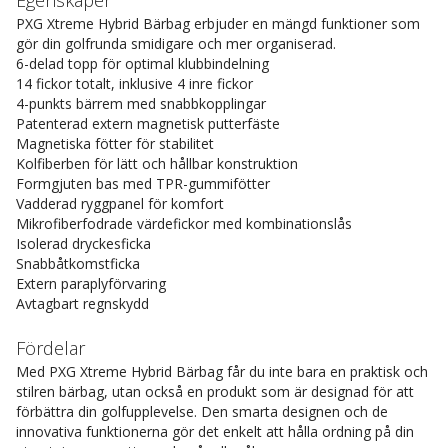
Egenskaper
PXG Xtreme Hybrid Bärbag erbjuder en mängd funktioner som
gör din golfrunda smidigare och mer organiserad.
6-delad topp för optimal klubbindelning
14 fickor totalt, inklusive 4 inre fickor
4-punkts bärrem med snabbkopplingar
Patenterad extern magnetisk putterfäste
Magnetiska fötter för stabilitet
Kolfiberben för lätt och hållbar konstruktion
Formgjuten bas med TPR-gummifötter
Vadderad ryggpanel för komfort
Mikrofiberfodrade värdefickor med kombinationslås
Isolerad dryckesficka
Snabbåtkomstficka
Extern paraplyförvaring
Avtagbart regnskydd
Fördelar
Med PXG Xtreme Hybrid Bärbag får du inte bara en praktisk och
stilren bärbag, utan också en produkt som är designad för att
förbättra din golfupplevelse. Den smarta designen och de
innovativa funktionerna gör det enkelt att hålla ordning på din