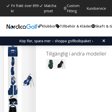
Fri frakt över 899
Matcha
Custom
Kundservice
kr
priset
Fitting
Klubbor
Tillbehör & Kläder
Skaft & 
Snittbetyg:
0.0
(
röster:
0
)
PXG Xtreme Hybrid Stand
Köp fler, spara mer – shoppa golfbollspaket ›
Tillgänglig i andra modeller