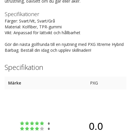
utrustning, oavsett om du går eller åker.
Specifikationer
Färger: Svart/Vit, Svart/Grå
Material: Kolfiber, TPR-gummi
Vikt: Anpassad för lättvikt och hållbarhet
Gör din nästa golfrunda till en njutning med PXG Xtreme Hybrid
Bärbag. Beställ din idag och upplev skillnaden!
Specifikation
Märke
PXG
0.0
Betyg: 5 utav 5 stjärnor
röster
0
Betyg: 4 utav 5 stjärnor
röster
0