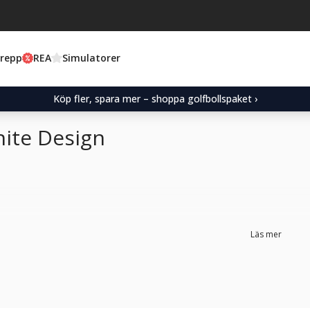
Grepp
REA
Simulatorer
Köp fler, spara mer – shoppa golfbollspaket ›
ite Design
Läs mer