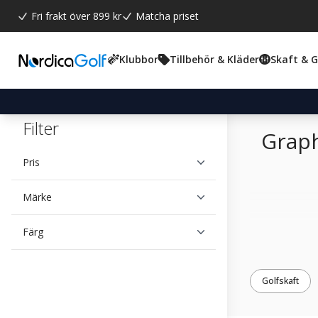
Fri frakt över 899 kr
Matcha priset
Klubbor
Tillbehör & Kläder
Skaft & 
Filter
Graph
Pris
Märke
Färg
Golfskaft