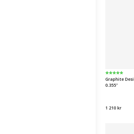
Betyg:
5.0 utav 5 st
Graphite Desi
0.355"
1 210 kr