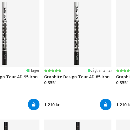
järnor
Betyg:
5.0 utav 5 stjärnor
Betyg
5.0 ut
I lager
Lågt antal (2)
gn Tour AD 95 Iron
Graphite Design Tour AD 85 Iron
Graphi
0.355"
0.355"
1 210 kr
1 210 k