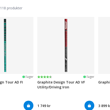
118 produkter
Betyg:
4.3 utav 5 stjärnor
I lager
I lager
gn Tour AD FI
Graphite Design Tour AD VF
Graphi
Utility/Driving Iron
1 749 kr
3 899 k