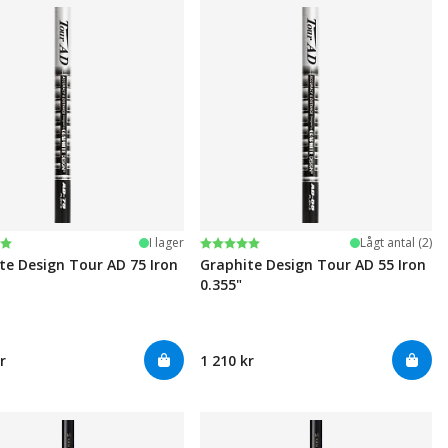
:
av 5 stjärnor
Betyg:
5.0 utav 5 stjärnor
I lager
Lågt antal (2)
te Design Tour AD 75 Iron
Graphite Design Tour AD 55 Iron
0.355"
r
1 210 kr