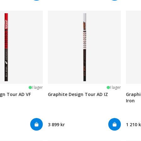
järnor
I lager
I lager
ign Tour AD VF
Graphite Design Tour AD IZ
Graphi
Iron
3 899 kr
1 210 k