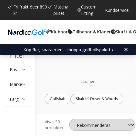
Fri frakt över 899
Matcha
Custom
Kundservice
kr
priset
Fitting
Klubbor
Tillbehör & Kläder
Skaft & 
UST-Mamiya
Köp fler, spara mer – shoppa golfbollspaket ›
Filter
Pris
Läs mer
Märke
Färg
Golfskaft
Skaft till Driver & Woods
Visar 50
produkter