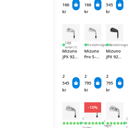
- Single
166
166
545
Club
kr
kr
kr
Lågt
Beställningsvara
Beställnings
antal (1)
Mizuno
Mizuno
Mizuno
JPX 925
Pro S-3
JPX 925
Forged
Iron -
Forged
Iron -
Single
Black
Single
Club
Iron -
2
2
2
Club
Single
545
795
795
Club
kr
kr
kr
-10%
Custom
I
Betyg:
5.0 utav 5 stjärnor
Betyg:
5.0 utav 5 stjärnor
Betyg:
5.0 utav 5
Fit
F
lager
Order
O