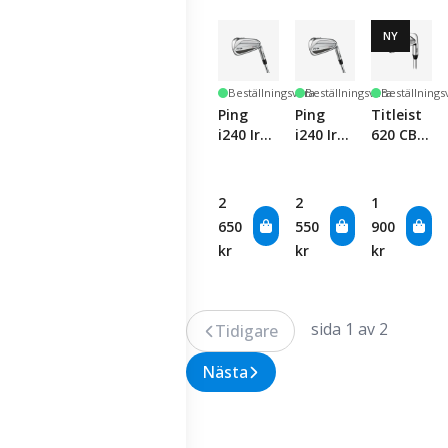
NY
Beställningsvara
Beställningsvara
Beställnings
Ping
Ping
Titleist
i240 Iron
i240 Iron
620 CB -
-
- Single
Single
Graphite
Club
Club
- Single
2
2
1
Club
650
550
900
kr
kr
kr
sida 1 av 2
Tidigare
Nästa