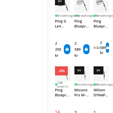
NY
Beställningsvara
Beställningsvara
Beställnings
Ping G
Ping
Ping
Le4
Blueprint
Blueprint
Women's
S Iron -
T Iron -
Iron -
Single
Single
Single
Club
Club
2
2
2
Club
589
Från
250
589
kr
kr
kr
-8%
NY
NY
Lågt
Beställningsvara
Beställnings
antal (1)
Ping
Mizuno
Wilson
Blueprint
Pro M-
DYNAPWR
T Iron
15 -
Forged -
Set
Single
Single
Club
Club
14
3
1