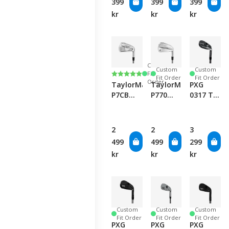
399
399
399
Club
kr
kr
kr
Custom
Custom
Custom
Betyg:
5.0 utav 5 stjärnor
Fit
Fit Order
Fit Order
Order
TaylorMade
TaylorMade
PXG
P7CB
P770
0317 T
Iron -
Iron -
Chrome
Single
Single
Iron
Club
Club
Single
2
2
3
Club
499
499
299
kr
kr
kr
Custom
Custom
Custom
Fit Order
Fit Order
Fit Order
PXG
PXG
PXG