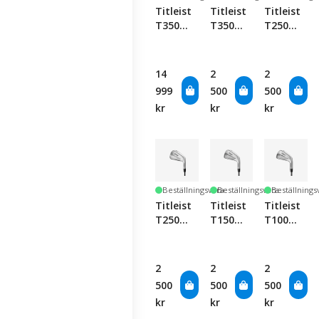
custom
custom
Titleist
Titleist
Titleist
order.
order.
T350
T350
T250
Iron -
Iron -
Launch
Graphite
Single
Spec
- Single
Club
Iron -
14
2
2
Club
Single
999
500
500
Club
kr
kr
kr
Beställningsvara
Beställningsvara
Beställnings
Titleist
Titleist
Titleist
T250
T150
T100
Iron -
Iron -
Iron -
Single
Single
Single
Club
Club
Club
2
2
2
500
500
500
kr
kr
kr