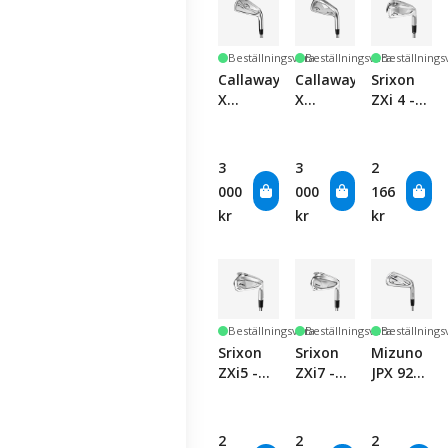
Beställningsvara
Beställningsvara
Beställnings
Callaway
Callaway
Srixon
X
X
ZXi 4 -
Forged
Forged
Single
Iron -
Max
Club
Single
Iron -
3
3
2
Club
Single
000
000
166
Club
kr
kr
kr
Beställningsvara
Beställningsvara
Beställnings
Srixon
Srixon
Mizuno
ZXi5 -
ZXi7 -
JPX 925
Single
Single
Forged
Club
Club
Iron -
Graphite
2
2
2