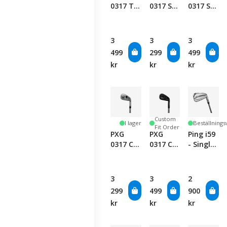
0317 T
0317 ST
0317 ST
Black
Chrome
Black
Iron
Iron
Iron
Single
Single
Single
3
3
3
Club
Club
Club
499
299
499
kr
kr
kr
Custom
I lager
Beställnings
Fit Order
PXG
PXG
Ping i59
0317 CB
0317 CB
- Single
Chrome
Black
Club
Iron
Iron
Single
Single
3
3
2
Club
Club
299
499
900
kr
kr
kr