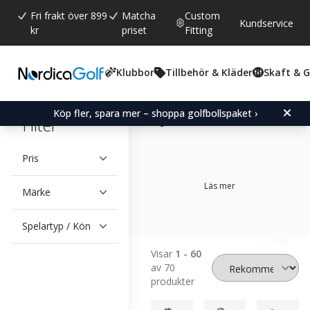
Fri frakt över 899
Matcha
Custom
Kundservice
kr
priset
Fitting
Klubbor
Tillbehör & Kläder
Skaft & 
Lösa
järnklubbor
Köp fler, spara mer – shoppa golfbollspaket ›
Filter
Pris
Läs mer
Märke
Spelartyp / Kön
Visar
1 - 60
av 70
produkter