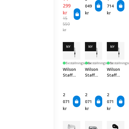
299
049
714
kr
kr
kr
15
559
kr
NY
NY
NY
Beställningsvara
Beställningsvara
Beställnings
Wilson
Wilson
Wilson
Staff
Staff
Staff
Model
Model
Model
XB -
CB -
Blade -
Single
Single
Single
2
2
2
Club
Club
Club
071
071
071
kr
kr
kr