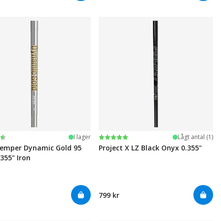
:
av 5 stjärnor
Betyg:
5.0 utav 5 stjärnor
I lager
Lågt antal (1)
emper Dynamic Gold 95
Project X LZ Black Onyx 0.355"
.355" Iron
799 kr