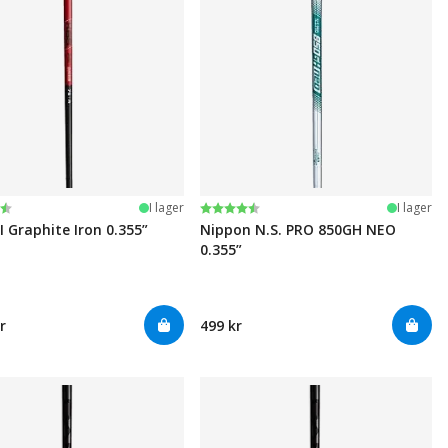
:
av 5 stjärnor
Betyg:
4.6 utav 5 stjärnor
I lager
I lager
I Graphite Iron 0.355”
Nippon N.S. PRO 850GH NEO
0.355”
r
499 kr