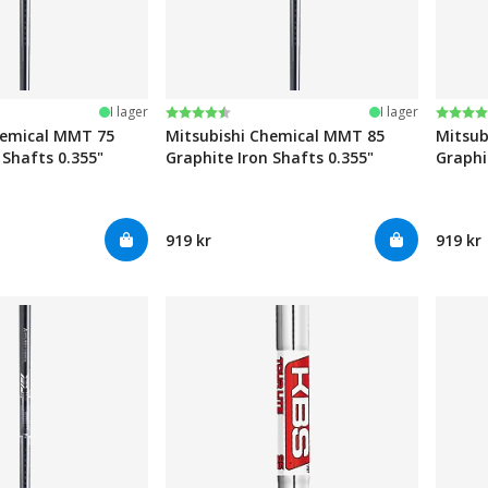
järnor
Betyg:
4.6 utav 5 stjärnor
Betyg
4.6 ut
I lager
I lager
hemical MMT 75
Mitsubishi Chemical MMT 85
Mitsub
 Shafts 0.355"
Graphite Iron Shafts 0.355"
Graphi
919 kr
919 kr