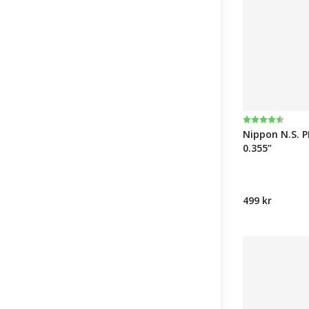
Betyg:
4.6 utav 5 st
Nippon N.S. 
0.355”
499 kr