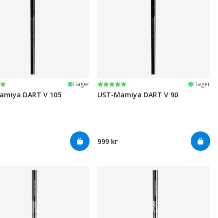
:
av 5 stjärnor
Betyg:
5.0 utav 5 stjärnor
I lager
I lager
amiya DART V 105
UST-Mamiya DART V 90
999 kr