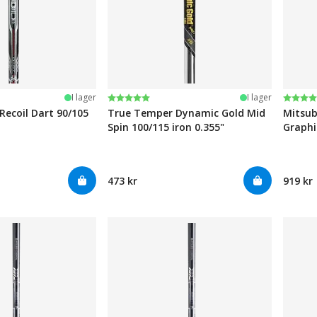
järnor
Betyg:
5.0 utav 5 stjärnor
Betyg
4.6 ut
I lager
I lager
ecoil Dart 90/105
True Temper Dynamic Gold Mid
Mitsub
Spin 100/115 iron 0.355"
Graphi
473 kr
919 kr