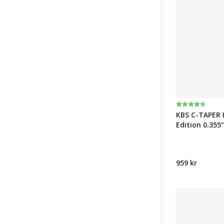
Betyg:
4.5 utav 5 st
KBS C-TAPER L
Edition 0.355”
959 kr