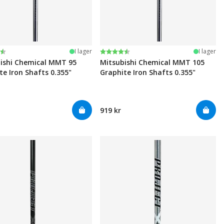
:
av 5 stjärnor
Betyg:
4.6 utav 5 stjärnor
I lager
I lager
ishi Chemical MMT 95
Mitsubishi Chemical MMT 105
te Iron Shafts 0.355"
Graphite Iron Shafts 0.355"
919 kr