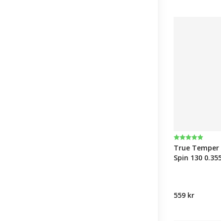
Betyg:
5.0 utav 5 st
True Temper 
Spin 130 0.355
559 kr