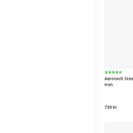
Betyg:
4.7 utav 5 st
Aerotech Stee
Iron
739 kr