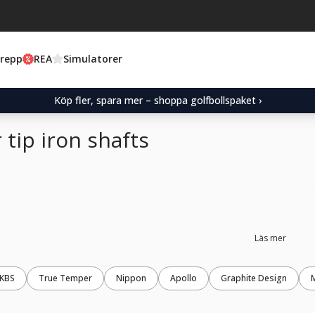
Grepp
REA
Simulatorer
Köp fler, spara mer – shoppa golfbollspaket ›
 tip iron shafts
Läs mer
KBS
True Temper
Nippon
Apollo
Graphite Design