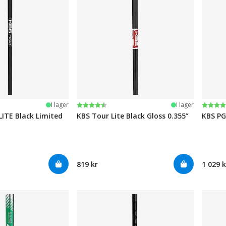
järnor
Betyg:
4.6 utav 5 stjärnor
Betyg
4.7 ut
I lager
I lager
ITE Black Limited
KBS Tour Lite Black Gloss 0.355”
KBS PG
819 kr
1 029 k