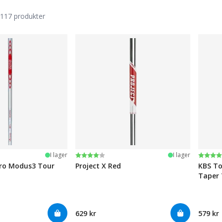
117 produkter
järnor
Betyg:
4.0 utav 5 stjärnor
Betyg
4.8 ut
I lager
I lager
Pro Modus3 Tour
Project X Red
KBS To
Taper 
629 kr
579 kr