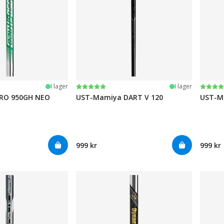
järnor
Betyg:
5.0 utav 5 stjärnor
Betyg
5.0 ut
I lager
I lager
PRO 950GH NEO
UST-Mamiya DART V 120
UST-M
999 kr
999 kr