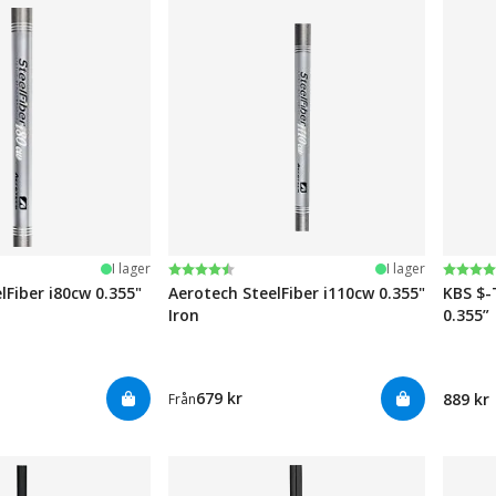
järnor
Betyg:
4.7 utav 5 stjärnor
Betyg
4.5 ut
I lager
I lager
lFiber i80cw 0.355"
Aerotech SteelFiber i110cw 0.355"
KBS $-
Iron
0.355”
679 kr
889 kr
Från