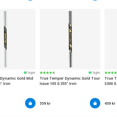
järnor
Betyg:
4.6 utav 5 stjärnor
Betyg
4.6 ut
I lager
I lager
Dynamic Gold Mid
True Temper Dynamic Gold Tour
True T
" Iron
Issue 105 0.355" Iron
S300 0
559 kr
459 kr