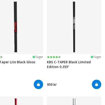
:
av 5 stjärnor
Betyg:
4.5 utav 5 stjärnor
I lager
I lager
Taper Lite Black Gloss
KBS C-TAPER Black Limited
Edition 0.355”
959 kr