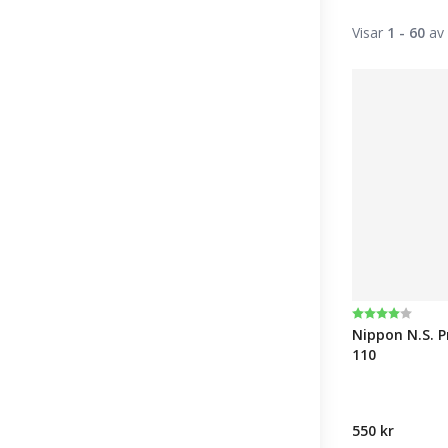
Visar
1 - 60
av 
Betyg:
4.0 utav 5 st
Nippon N.S. 
110
550 kr