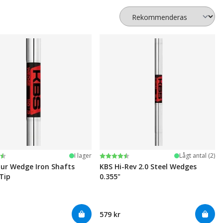
:
av 5 stjärnor
Betyg:
4.7 utav 5 stjärnor
I lager
Lågt antal (2)
ur Wedge Iron Shafts
KBS Hi-Rev 2.0 Steel Wedges
Tip
0.355"
579 kr