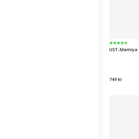
Betyg:
4.7 utav 5 st
UST-Mamiya R
749 kr