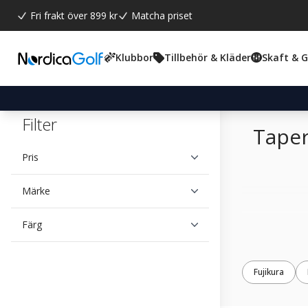
Fri frakt över 899 kr
Matcha priset
Klubbor
Tillbehör & Kläder
Skaft & 
Filter
Taper
Pris
Märke
Färg
Fujikura