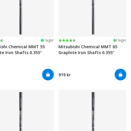
:
av 5 stjärnor
Betyg:
4.6 utav 5 stjärnor
I lager
I lager
ishi Chemical MMT 55
Mitsubishi Chemical MMT 65
te Iron Shafts 0.355"
Graphite Iron Shafts 0.355"
919 kr