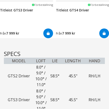
Förbeställning
Förbeställning
Titleist GTS3 Driver
Titleist GTS4 Driver
7 999 kr
7 999 kr
Från
Från
SPECS
MODEL
LOFT
LIE
LENGTH
HAND
8.0° /
9.0° /
GTS2 Driver
58.5°
45.5"
RH/LH
10.0° /
11.0°
8.0° /
9.0° /
GTS3 Driver
58.5°
45.5"
RH/LH
10.0° /
11.0°