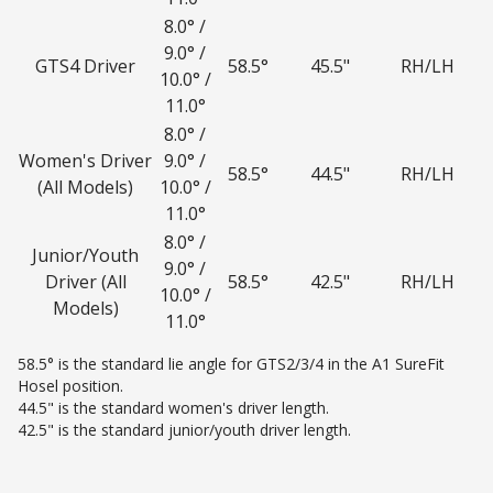
8.0° /
9.0° /
GTS4 Driver
58.5°
45.5"
RH/LH
10.0° /
11.0°
8.0° /
Women's Driver
9.0° /
58.5°
44.5"
RH/LH
(All Models)
10.0° /
11.0°
8.0° /
Junior/Youth
9.0° /
Driver (All
58.5°
42.5"
RH/LH
10.0° /
Models)
11.0°
58.5° is the standard lie angle for GTS2/3/4 in the A1 SureFit
Hosel position.
44.5" is the standard women's driver length.
42.5" is the standard junior/youth driver length.