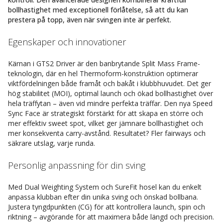
bollhastighet med exceptionell förlåtelse, så att du kan
prestera på topp, även när svingen inte är perfekt.
Egenskaper och innovationer
Kärnan i GTS2 Driver är den banbrytande Split Mass Frame-
teknologin, där en hel Thermoform-konstruktion optimerar
viktfördelningen både framåt och bakåt i klubbhuvudet. Det ger
hög stabilitet (MOI), optimal launch och ökad bollhastighet över
hela träffytan – även vid mindre perfekta träffar. Den nya Speed
Sync Face är strategiskt förstärkt för att skapa en större och
mer effektiv sweet spot, vilket ger jämnare bollhastighet och
mer konsekventa carry-avstånd. Resultatet? Fler fairways och
säkrare utslag, varje runda.
Personlig anpassning för din sving
Med Dual Weighting System och SureFit hosel kan du enkelt
anpassa klubban efter din unika sving och önskad bollbana.
Justera tyngdpunkten (CG) för att kontrollera launch, spin och
riktning – avgörande för att maximera både längd och precision.