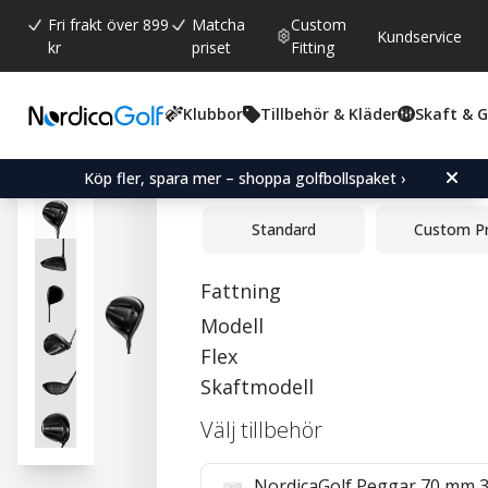
Fri frakt över 899
Matcha
Custom
Kundservice
kr
priset
Fitting
Klubbor
Tillbehör & Kläder
Skaft & 
Snittbetyg:
0.0
(
röster:
0
)
Titleist GTS2 Driver
Köp fler, spara mer – shoppa golfbollspaket ›
Standard
Custom P
Fattning
Modell
Flex
Skaftmodell
Välj tillbehör
NordicaGolf Peggar 70 mm 