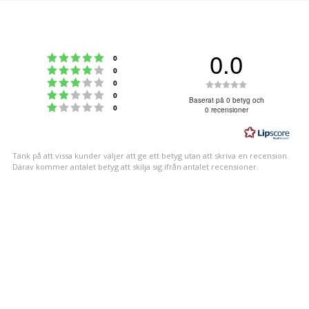
0.0
Betyg: 5 utav 5 stjärnor
röster
0
Betyg: 4 utav 5 stjärnor
röster
0
Betyg: 3 utav 5 stjärnor
Betyg:
röster
0
Betyg: 2 utav 5 stjärnor
röster
0
0.0
Baserat på 0 betyg och
Betyg: 1 utav 5 stjärnor
röster
0
0 recensioner
utav
5
stjärnor
Tänk på att vissa kunder väljer att ge ett betyg utan att skriva en recension.
Därav kommer antalet betyg att skilja sig ifrån antalet recensioner.