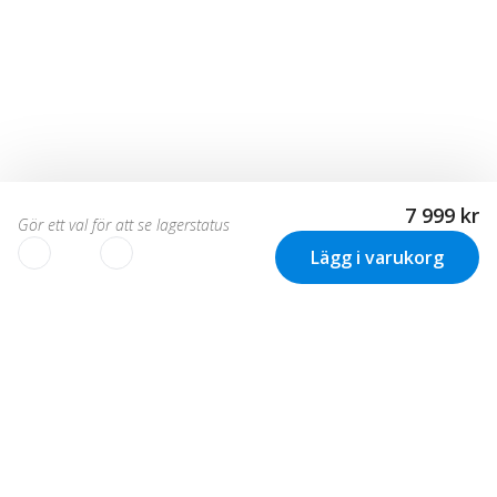
7 999 kr
Gör ett val för att se lagerstatus
Lägg i varukorg
Vi använder cookies för att
skräddarsy din upplevelse!
Nyhetsbrev
Vi använder cookies för att skräddarsy och optimera din