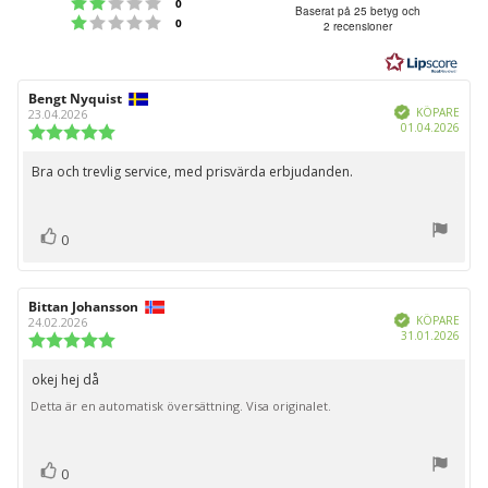
Betyg: 2 utav 5 stjärnor
röster
0
4.6
Baserat på 25 betyg och
Betyg: 1 utav 5 stjärnor
röster
0
2 recensioner
utav
5
stjärnor
Recensionsförfattare:
Bengt Nyquist
Recensionsdatum:
Bekräftad
KÖPARE
23.04.2026
Köpd
01.04.2026
Recensionsbetyg:
5.0
utav
Bra och trevlig service, med prisvärda erbjudanden.
Recensionstext:
5
stjärnor
röst(er)
Rösta
0
upp
Recensionsförfattare:
Bittan Johansson
Recensionsdatum:
Bekräftad
KÖPARE
24.02.2026
Köpd
31.01.2026
Recensionsbetyg:
5.0
utav
okej hej då
Recensionstext:
5
Detta är en automatisk översättning. Visa originalet.
stjärnor
röst(er)
Rösta
0