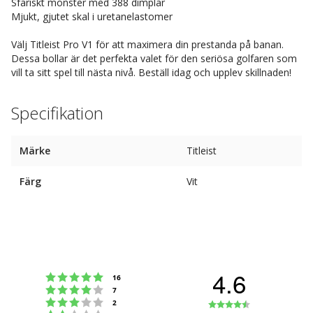
Sfäriskt mönster med 388 dimplar
Mjukt, gjutet skal i uretanelastomer
Välj Titleist Pro V1 för att maximera din prestanda på banan.
Dessa bollar är det perfekta valet för den seriösa golfaren som
vill ta sitt spel till nästa nivå. Beställ idag och upplev skillnaden!
Specifikation
Märke
Titleist
Färg
Vit
4.6
Betyg: 5 utav 5 stjärnor
röster
16
Betyg: 4 utav 5 stjärnor
röster
7
Betyg: 3 utav 5 stjärnor
Betyg:
röster
2