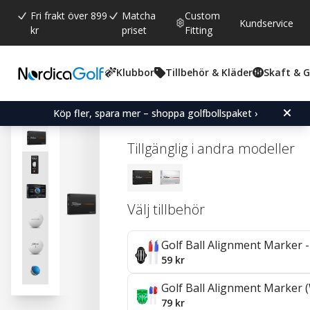
Fri frakt över 899
Matcha
Custom
Kundservice
kr
priset
Fitting
Klubbor
Tillbehör & Kläder
Skaft & 
Snittbetyg:
4.6
(
röster:
25
)
Recensioner (
2
)
Titleist Pro V1 - White
Köp fler, spara mer – shoppa golfbollspaket ›
Tillgänglig i andra modeller
Välj tillbehör
Golf Ball Alignment Marker - 
59 kr
Golf Ball Alignment Marker (
79 kr