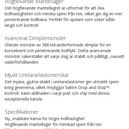
Högflexande Mantellager
Det högflexande mantellagret är utformat för att öka
bollhastigheten och minska spinn från tee, vilket ger dig en mer
penetrerande bollbana. Perfekt för spelare som söker både
längd och kontroll.
Avancerat Dimplemönster
Sfäriskt mönster av 388 tetraederformade dimplar för en
konsekvent och penetrerande bollflykt. Detta avancerade
mönster säkerställer att varje slag är stabilt och pålitligt, oavsett
väderförhållanden.
Mjukt Uretanelastomerskal
Det mjuka, gjutna skalet i uretanelastomer ger utmärkt spinn
kring greenerna, vilket möjliggör bättre Drop-and-Stop™-
kontroll. Känn skillnaden i varje putt och chip med denna
exceptionella känsla.
Specifikationer
Ny, snabbare kärna för högre bollhastighet
Högflexande mantellager för minskad spinn från tee