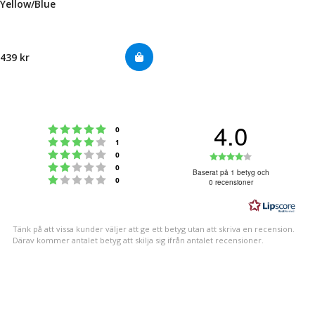
Yellow/Blue
439 kr
4.0
Betyg: 5 utav 5 stjärnor
röster
0
Betyg: 4 utav 5 stjärnor
röster
1
Betyg: 3 utav 5 stjärnor
Betyg:
röster
0
Betyg: 2 utav 5 stjärnor
röster
0
4.0
Baserat på 1 betyg och
Betyg: 1 utav 5 stjärnor
röster
0
0 recensioner
utav
5
stjärnor
Tänk på att vissa kunder väljer att ge ett betyg utan att skriva en recension.
Därav kommer antalet betyg att skilja sig ifrån antalet recensioner.