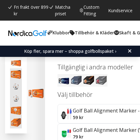
Fri frakt över 899
Matcha
Custom
Kundservice
kr
priset
Fitting
Klubbor
Tillbehör & Kläder
Skaft & 
Snittbetyg:
4.0
(
röster:
1
)
TaylorMade TP5 Pix - 4 
Köp fler, spara mer – shoppa golfbollspaket ›
Tillgänglig i andra modeller
Välj tillbehör
Golf Ball Alignment Marker - 
59 kr
Golf Ball Alignment Marker (
79 kr