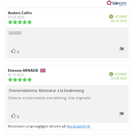
5
stjärnor
Recensionsförfattare:
Anders Collin
Recensionsdatum:
Bekräftad
KÖPARE
29.04.2026
Köpd
06.04.2026
Recensionsbetyg:
5.0
utav
👍🏻👍🏻👍🏻
Recensionstext:
5
stjärnor
röst(er)
Rösta
0
upp
Recensionsförfattare:
Etienne ARNAUD
Recensionsdatum:
Bekräftad
KÖPARE
20.10.2025
Köpd
26.08.2025
Recensionsbetyg:
5.0
utav
Överensstämma. Motsvarar a la beskrivning
Recensionstext:
5
Detta är en automatisk översättning. Visa originalet.
stjärnor
röst(er)
Rösta
0
upp
Recension ursprungligen skriven på
Nordicagolf FR