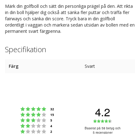
Märk din golfboll och sätt din personliga prägel på den. Att rikta
in din boll hjälper dig också att sänka fler puttar och träffa fler
fairways och sänka din score. Tryck bara in din golfboll
ordentligt i vaggan och markera sedan utsidan av bollen med en
permanent svart färgpenna.
Specifikation
Färg
Svart
4.2
Betyg: 5 utav 5 stjärnor
röster
32
Betyg: 4 utav 5 stjärnor
röster
15
Betyg: 3 utav 5 stjärnor
Betyg:
röster
5
Betyg: 2 utav 5 stjärnor
röster
4
4.2
Baserat på 58 betyg och
Betyg: 1 utav 5 stjärnor
röster
2
5 recensioner
utav