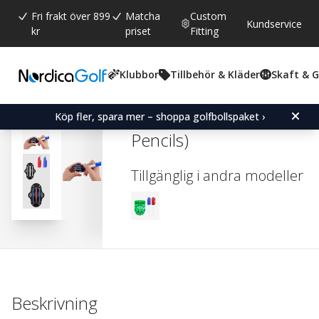
Fri frakt över 899
Matcha
Custom
Kundservice
kr
priset
Fitting
Klubbor
Tillbehör & Kläder
Skaft & 
Snittbetyg:
4.2
(
röster:
58
)
Recensioner (
5
)
Golf Ball Alignment Marke
Köp fler, spara mer – shoppa golfbollspaket ›
Pencils)
Tillgänglig i andra modeller
Beskrivning