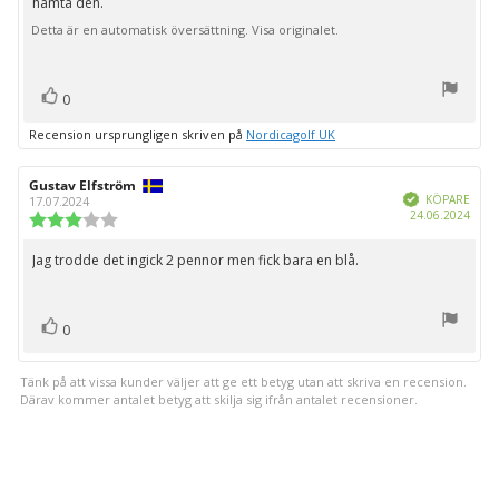
hämta den.
Detta är en automatisk översättning. Visa originalet.
röst(er)
Rösta
0
upp
Recension ursprungligen skriven på
Nordicagolf UK
Recensionsförfattare:
Gustav Elfström
Recensionsdatum:
Bekräftad
KÖPARE
17.07.2024
Köpd
24.06.2024
Recensionsbetyg:
3.0
utav
Jag trodde det ingick 2 pennor men fick bara en blå.
Recensionstext:
5
stjärnor
röst(er)
Rösta
0
upp
Tänk på att vissa kunder väljer att ge ett betyg utan att skriva en recension.
Därav kommer antalet betyg att skilja sig ifrån antalet recensioner.