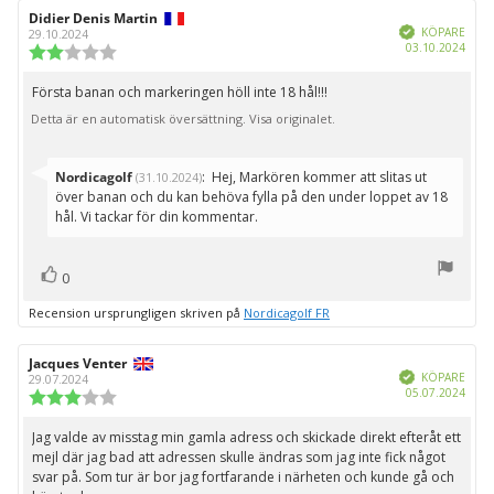
Recensionsförfattare:
Didier Denis Martin
Recensionsdatum:
Bekräftad
KÖPARE
29.10.2024
Köpd
03.10.2024
Recensionsbetyg:
2.0
utav
Första banan och markeringen höll inte 18 hål!!!
Recensionstext:
5
Detta är en automatisk översättning. Visa originalet.
stjärnor
Svara
Nordicagolf
:
Hej, Markören kommer att slitas ut
(31.10.2024)
från:
över banan och du kan behöva fylla på den under loppet av 18
hål. Vi tackar för din kommentar.
röst(er)
Rösta
0
upp
Recension ursprungligen skriven på
Nordicagolf FR
Recensionsförfattare:
Jacques Venter
Recensionsdatum:
Bekräftad
KÖPARE
29.07.2024
Köpd
05.07.2024
Recensionsbetyg:
3.0
utav
Jag valde av misstag min gamla adress och skickade direkt efteråt ett
Recensionstext:
5
mejl där jag bad att adressen skulle ändras som jag inte fick något
stjärnor
svar på. Som tur är bor jag fortfarande i närheten och kunde gå och