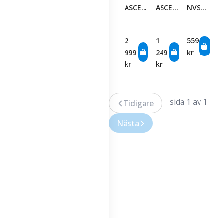
ASCENT
ASCENT
NVS
Red 70
Ultralight
Orange
Graphite
Graphite
NXT
Wood-
Hybrid
85
2
1
559
Stiff
Shafts
Hybrid
999
249
kr
kr
kr
sida 1 av 1
Tidigare
Nästa