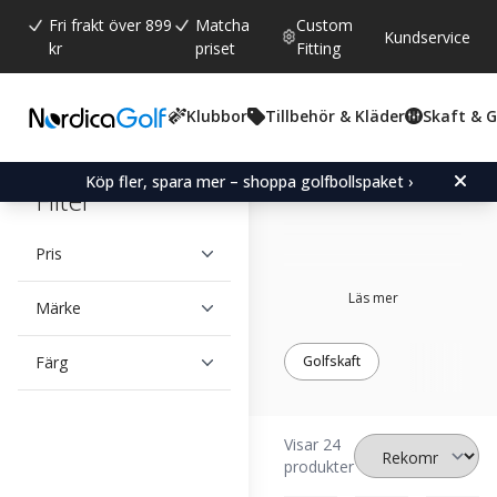
Fri frakt över 899
Matcha
Custom
Kundservice
kr
priset
Fitting
Klubbor
Tillbehör & Kläder
Skaft & 
Aldila
Köp fler, spara mer – shoppa golfbollspaket ›
Filter
Pris
Läs mer
Märke
Färg
Golfskaft
Visar 24
produkter