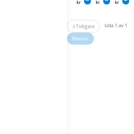
kr
kr
kr
#3
sida 1 av 1
Tidigare
Nästa