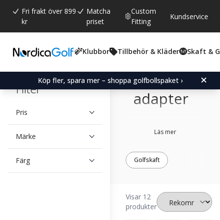
Fri frakt över 899
Matcha
Custom
Kundservice
kr
priset
Fitting
Klubbor
Tillbehör & Kläder
Skaft & 
Ping
driver
Köp fler, spara mer – shoppa golfbollspaket ›
Filter
adapter
Pris
Läs mer
Märke
Färg
Golfskaft
Visar 12
produkter