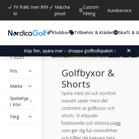
Fri frakt över 899
Matcha
Custom
Kundservice
kr
priset
Fitting
Klubbor
Tillbehör & Kläder
Skaft & 
Köp fler, spara mer – shoppa golfbollspaket ›
Filter
Golfbyxor &
Pris
Shorts
Märke
Spela med stil och komfort
Spelartyp
oavsett väder med vårt
/ Kön
sortiment av golfbyxor och
shorts. Vi erbjuder
Färg
funktionella och stilrena plagg
som ger dig full rörelsefrihet
och håller dig bekväm hela