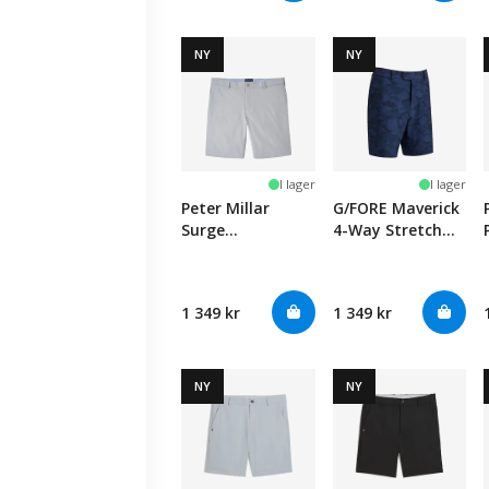
NY
NY
I lager
I lager
Peter Millar
G/FORE Maverick
Surge
4-Way Stretch
Performance
Short - Twilight
Shorts - Gale
Grey
1 349 kr
1 349 kr
NY
NY