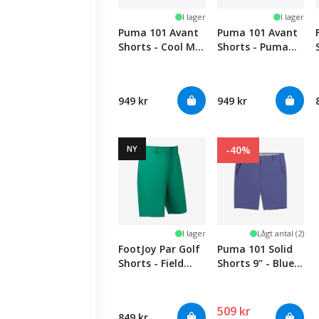
I lager
I lager
Puma 101 Avant
Puma 101 Avant
Shorts - Cool Mid
Shorts - Puma
Gray
Black
949 kr
949 kr
NY
-40%
I lager
Lågt antal (2)
FootJoy Par Golf
Puma 101 Solid
Shorts - Field
Shorts 9" - Blue
Green
Crystal
509 kr
849 kr