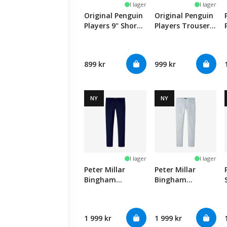
I lager
I lager
Original Penguin
Original Penguin
Players 9" Short -
Players Trouser -
Caviar
Caviar
899 kr
999 kr
NY
NY
I lager
I lager
Peter Millar
Peter Millar
Bingham
Bingham
Performance 5-
Performance 5-
Pocket Pants -
Pocket Pants -
Navy
British Grey
1 999 kr
1 999 kr