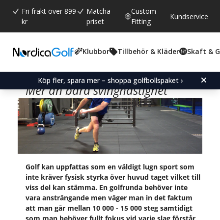
Fri frakt över 899
Matcha
Custom
Kundservice
kr
priset
Fitting
STÄRK RÄTT MUSKLER
Klubbor
Tillbehör & Kläder
Skaft & 
FÖR EN GOLFSVING
Köp fler, spara mer – shoppa golfbollspaket ›
Mer än bara svinghastighet
Golf kan uppfattas som en väldigt lugn sport som
inte kräver fysisk styrka över huvud taget vilket till
viss del kan stämma. En golfrunda behöver inte
vara ansträngande men väger man in det faktum
att man går mellan 10 000 - 15 000 steg samtidigt
som man behöver fullt fokus vid varje slag förstår