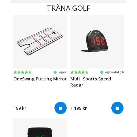
TRÄNA GOLF
Betyg:
4.5 utav 5 stjärnor
Betyg:
4.2 utav 5 stjärnor
I lager
Lågt antal (3)
OneSwing Putting Mirror
Multi Sports Speed
Radar
199 kr
1 199 kr