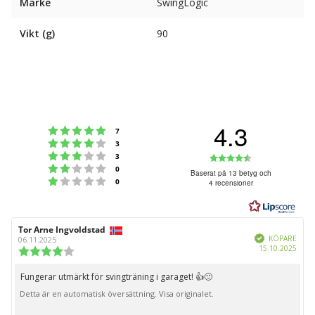
Märke
SwingLogic
Vikt (g)
90
4.3
Betyg: 5 utav 5 stjärnor
röster
7
Betyg: 4 utav 5 stjärnor
röster
3
Betyg: 3 utav 5 stjärnor
Betyg:
röster
3
Betyg: 2 utav 5 stjärnor
röster
0
4.3
Baserat på 13 betyg och
Betyg: 1 utav 5 stjärnor
röster
0
4 recensioner
utav
5
stjärnor
Recensionsförfattare:
Tor Arne Ingvoldstad
Recensionsdatum:
Bekräftad
KÖPARE
06.11.2025
Köpd
15.10.2025
Recensionsbetyg:
4.0
utav
Fungerar utmärkt för svingträning i garaget! 👍🙂
Recensionstext:
5
Detta är en automatisk översättning. Visa originalet.
stjärnor