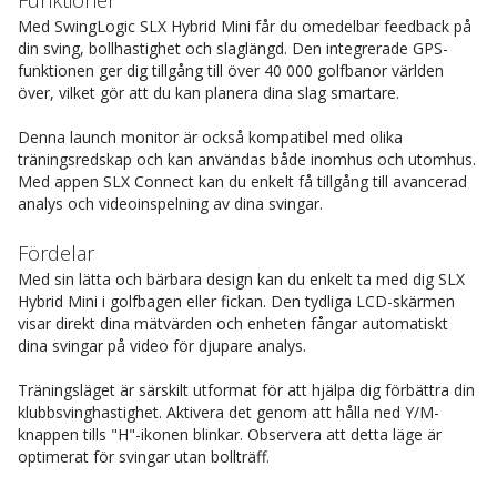
Funktioner
Med SwingLogic SLX Hybrid Mini får du omedelbar feedback på
din sving, bollhastighet och slaglängd. Den integrerade GPS-
funktionen ger dig tillgång till över 40 000 golfbanor världen
över, vilket gör att du kan planera dina slag smartare.
Denna launch monitor är också kompatibel med olika
träningsredskap och kan användas både inomhus och utomhus.
Med appen SLX Connect kan du enkelt få tillgång till avancerad
analys och videoinspelning av dina svingar.
Fördelar
Med sin lätta och bärbara design kan du enkelt ta med dig SLX
Hybrid Mini i golfbagen eller fickan. Den tydliga LCD-skärmen
visar direkt dina mätvärden och enheten fångar automatiskt
dina svingar på video för djupare analys.
Träningsläget är särskilt utformat för att hjälpa dig förbättra din
klubbsvinghastighet. Aktivera det genom att hålla ned Y/M-
knappen tills "H"-ikonen blinkar. Observera att detta läge är
optimerat för svingar utan bollträff.