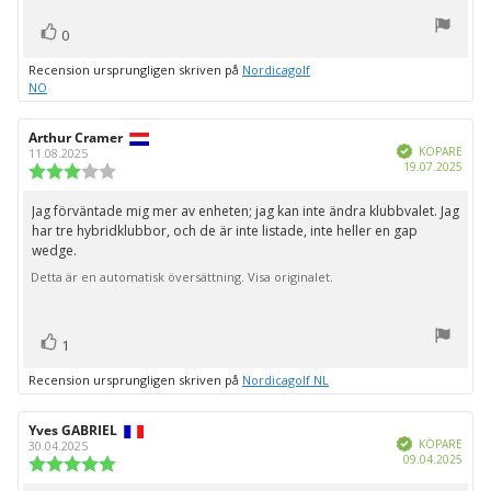
röst(er)
Rösta
0
upp
Recension ursprungligen skriven på
Nordicagolf
NO
Recensionsförfattare:
Arthur Cramer
Recensionsdatum:
Bekräftad
KÖPARE
11.08.2025
Köpd
19.07.2025
Recensionsbetyg:
3.0
utav
Jag förväntade mig mer av enheten; jag kan inte ändra klubbvalet. Jag
Recensionstext:
5
har tre hybridklubbor, och de är inte listade, inte heller en gap
stjärnor
wedge.
Detta är en automatisk översättning. Visa originalet.
röst(er)
Rösta
1
upp
Recension ursprungligen skriven på
Nordicagolf NL
Recensionsförfattare:
Yves GABRIEL
Recensionsdatum:
Bekräftad
KÖPARE
30.04.2025
Köpd
09.04.2025
Recensionsbetyg:
5.0