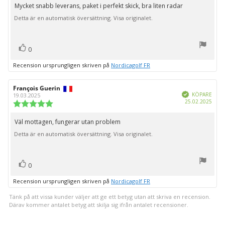
utav
Mycket snabb leverans, paket i perfekt skick, bra liten radar
Recensionstext:
5
Detta är en automatisk översättning. Visa originalet.
stjärnor
röst(er)
Rösta
0
upp
Recension ursprungligen skriven på
Nordicagolf FR
Recensionsförfattare:
François Guerin
Recensionsdatum:
Bekräftad
KÖPARE
19.03.2025
Köpd
25.02.2025
Recensionsbetyg:
5.0
utav
Väl mottagen, fungerar utan problem
Recensionstext:
5
Detta är en automatisk översättning. Visa originalet.
stjärnor
röst(er)
Rösta
0
upp
Recension ursprungligen skriven på
Nordicagolf FR
Tänk på att vissa kunder väljer att ge ett betyg utan att skriva en recension.
Därav kommer antalet betyg att skilja sig ifrån antalet recensioner.