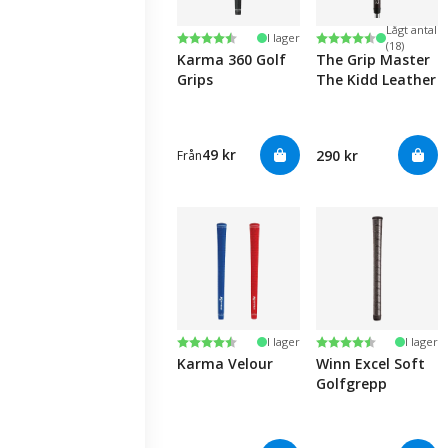
Lågt antal
Betyg:
4.6 utav 5 stjärnor
Betyg:
4.5 utav 5 stjärno
I lager
(18)
Karma 360 Golf
The Grip Master
Grips
The Kidd Leather
49 kr
290 kr
Från
Betyg:
4.6 utav 5 stjärnor
Betyg:
4.8 utav 5 stjärno
I lager
I lager
Karma Velour
Winn Excel Soft
Golfgrepp