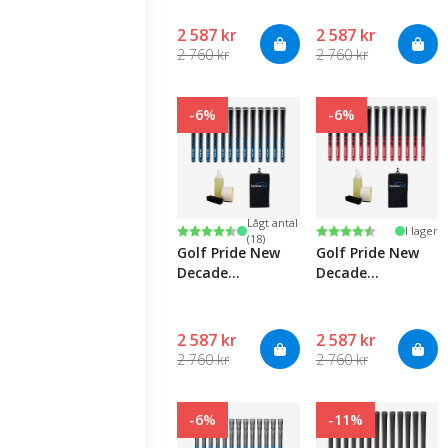
13 grepp,
MCC Midsize
klämma, vätska,
Black Greppkit -
2 587 kr
2 587 kr
tejp, handduk
13 grepp,
2 760 kr
2 760 kr
klämma, vätska,
tejp, handduk
-6%
-6%
Lågt antal
Betyg:
4.7 utav 5 stjärnor
Betyg:
4.7 utav 5 stjärno
I lager
(18)
Golf Pride New
Golf Pride New
Decade
Decade
MultiCompound
MultiCompound
MCC Midsize Blue
MCC Midsize Red
Greppkit - 13
Greppkit - 13
2 587 kr
2 587 kr
grepp, klämma,
grepp, klämma,
2 760 kr
2 760 kr
vätska, tejp,
vätska, tejp,
handduk
handduk
-6%
-11%