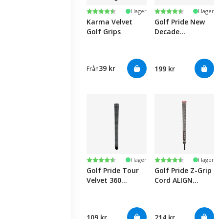
Betyg:
4.6 utav 5 stjärnor
Betyg:
4.8 utav 5 stjärno
I lager
I lager
Karma Velvet
Golf Pride New
Golf Grips
Decade
MultiCompound
Plus4 Golfgrepp
39 kr
199 kr
Från
Betyg:
4.7 utav 5 stjärnor
Betyg:
4.7 utav 5 stjärno
I lager
I lager
Golf Pride Tour
Golf Pride Z-Grip
Velvet 360
Cord ALIGN
Midsize
Midsize
Black/White Golf
Black/White
Grips
Ribbed Golf Grips
109 kr
214 kr