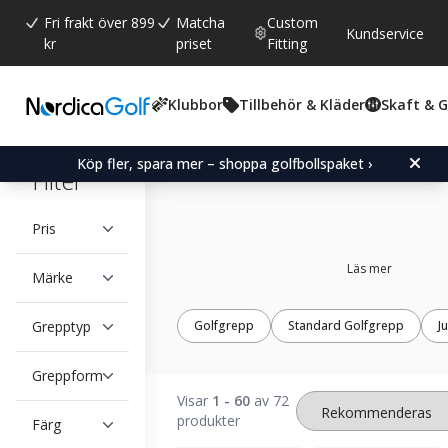
Fri frakt över 899
Matcha
Custom
Kundservice
kr
priset
Fitting
Klubbor
Tillbehör & Kläder
Skaft & 
Köp fler, spara mer – shoppa golfbollspaket ›
Filter
Pris
Läs mer
Märke
Grepptyp
Golfgrepp
Standard Golfgrepp
J
Greppform
Visar
1 - 60
av 72
produkter
Färg