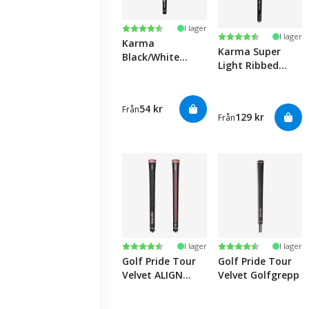
Betyg:
4.6 utav 5 stjärnor
I lager
Betyg:
4.6 utav 5 stjärno
I lager
Karma
Karma Super
Black/White
Light Ribbed
Velvet Golf Grips
Golfgrepp
54 kr
Från
129 kr
Från
Betyg:
4.8 utav 5 stjärnor
Betyg:
4.7 utav 5 stjärno
I lager
I lager
Golf Pride Tour
Golf Pride Tour
Velvet ALIGN
Velvet Golfgrepp
Ribbed
Golfgrepp