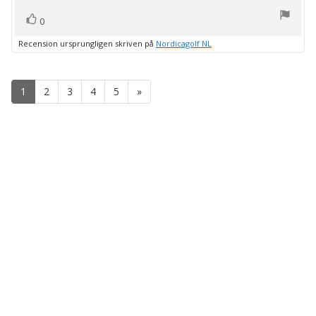
röst(er)
Rösta
0
upp
Recension ursprungligen skriven på
Nordicagolf NL
1
2
3
4
5
»