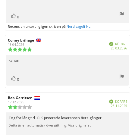
röst(er)
Rösta
0
upp
Recension ursprungligen skriven på
Nordicagolf NL
Recensionsförfattare:
Conny brihage
Recensionsdatum:
Bekräftad
KÖPARE
13.04.2026
Köpd
20.03.2026
Recensionsbetyg:
5.0
utav
kanon
Recensionstext:
5
stjärnor
röst(er)
Rösta
0
upp
Recensionsförfattare:
Bob Gerritsen
Recensionsdatum:
Bekräftad
KÖPARE
17.12.2025
Köpd
25.11.2025
Recensionsbetyg:
2.0
utav
Tog för lång tid. GLS justerade leveransen flera gånger.
Recensionstext:
5
Detta är en automatisk översättning. Visa originalet.
stjärnor