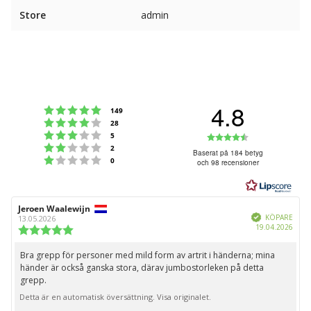
Store
admin
4.8
Betyg: 5 utav 5 stjärnor
röster
149
Betyg: 4 utav 5 stjärnor
röster
28
Betyg: 3 utav 5 stjärnor
Betyg:
röster
5
Betyg: 2 utav 5 stjärnor
röster
2
4.8
Baserat på 184 betyg
Betyg: 1 utav 5 stjärnor
röster
0
och 98 recensioner
utav
5
stjärnor
Recensionsförfattare:
Jeroen Waalewijn
Recensionsdatum:
Bekräftad
KÖPARE
13.05.2026
Köpd
19.04.2026
Recensionsbetyg:
5.0
utav
Bra grepp för personer med mild form av artrit i händerna; mina
Recensionstext:
5
händer är också ganska stora, därav jumbostorleken på detta
stjärnor
grepp.
Detta är en automatisk översättning. Visa originalet.