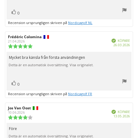
röst(er)
Rösta
0
upp
Recension ursprungligen skriven på
Nordicagolf NL
Recensionsförfattare:
Frédéric Colomina
Recensionsdatum:
Bekräftad
KÖPARE
21.04.2026
Köpd
26.03.2026
Recensionsbetyg:
5.0
utav
Mycket bra känsla från första användningen
Recensionstext:
5
Detta är en automatisk översättning. Visa originalet.
stjärnor
röst(er)
Rösta
0
upp
Recension ursprungligen skriven på
Nordicagolf FR
Recensionsförfattare:
Jos Van Oost
Recensionsdatum:
Bekräftad
KÖPARE
10.06.2026
Köpd
13.05.2026
Recensionsbetyg:
4.0
utav
Före
Recensionstext:
5
Detta är en automatisk översättning. Visa originalet.
stjärnor