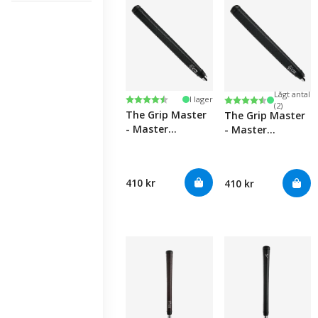
Lågt antal
Betyg:
4.4 utav 5 stjärnor
Betyg:
4.4 utav 5 stjärno
I lager
(2)
The Grip Master
The Grip Master
- Master
- Master
Perforated
Perforated
Midsize Midsize
Leather Paddle
Putter Golfgrepp
Putter Golfgrepp
410 kr
410 kr