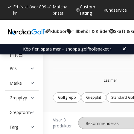
Fri frakt över 899
Matcha
Custom
Kundservice
kr
priset
Fitting
Klubbor
Tillbehör & Kläder
Skaft & 
The Grip Master
Köp fler, spara mer – shoppa golfbollspaket ›
Filter
Pris
Läs mer
Märke
Grepptyp
Golfgrepp
Greppkit
Standard Go
Greppform
Visar 8
produkter
Färg