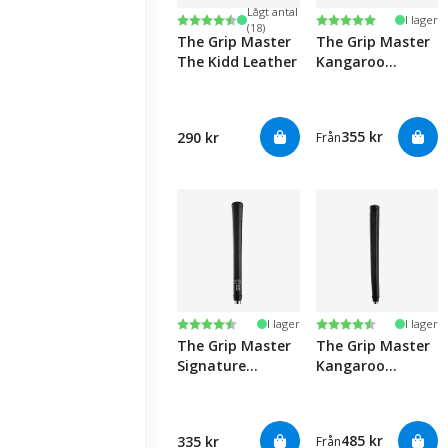
Lågt antal
Betyg:
4.5 utav 5 stjärnor
Betyg:
5.0 utav 5 stjärno
I lager
(18)
The Grip Master
The Grip Master
The Kidd Leather
Kangaroo
Leather
Golfgrepp
355 kr
290 kr
Från
Betyg:
4.8 utav 5 stjärnor
Betyg:
4.8 utav 5 stjärno
I lager
I lager
The Grip Master
The Grip Master
Signature
Kangaroo
Golfgrepp
Leather Tacky
Putter - Paddle
Golfgrepp
485 kr
335 kr
Från