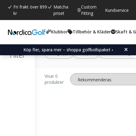
Fri frakt över 899
Matcha
Custom
Kundservice
kr
priset
Fitting
Klubbor
Tillbehör & Kläder
Skaft & 
Köp fler, spara mer – shoppa golfbollspaket ›
Filter
Golfgrepp
Greppkit
Standard Golfgre
Visar 0
produkter