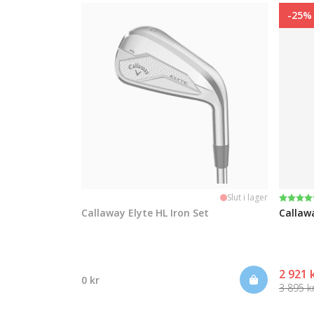
-25%
Betyg
4.9 uta
Slut i lager
Callaway Elyte HL Iron Set
Callaw
2 921 
0 kr
3 895 k