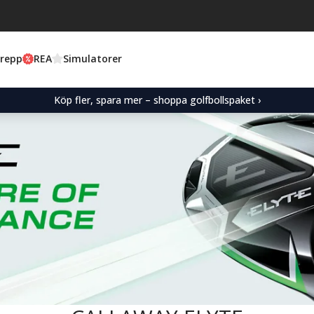
Grepp
REA
Simulatorer
Köp fler, spara mer – shoppa golfbollspaket ›