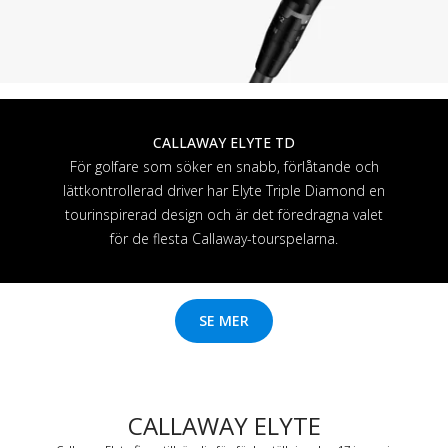
CALLAWAY ELYTE TD
För golfare som söker en snabb, förlåtande och
lättkontrollerad driver har Elyte Triple Diamond en
tourinspirerad design och är det föredragna valet
för de flesta Callaway-tourspelarna.
SE MER
CALLAWAY ELYTE