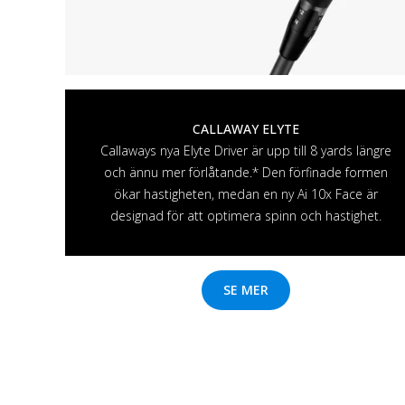
CALLAWAY ELYTE
Callaways nya Elyte Driver är upp till 8 yards längre
och ännu mer förlåtande.* Den förfinade formen
ökar hastigheten, medan en ny Ai 10x Face är
designad för att optimera spinn och hastighet.
SE MER