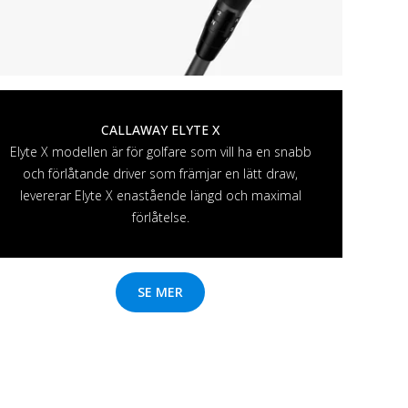
CALLAWAY ELYTE X
Elyte X modellen är för golfare som vill ha en snabb
och förlåtande driver som främjar en lätt draw,
levererar Elyte X enastående längd och maximal
förlåtelse.
SE MER