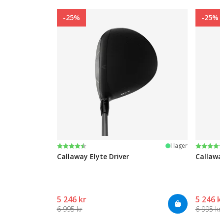
-25%
-25%
Betyg:
4.7 utav 5 stjärnor
Betyg
5.0 uta
I lager
Callaway Elyte Driver
Callawa
5 246 kr
5 246 
6 995 kr
6 995 k