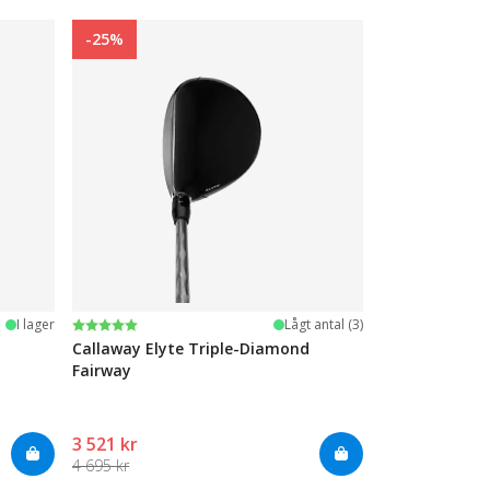
-25%
Betyg:
5.0 utav 5 stjärnor
I lager
Lågt antal (3)
Callaway Elyte Triple-Diamond
Fairway
3 521 kr
4 695 kr