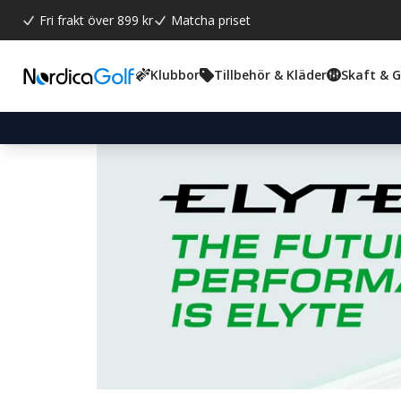
Fri frakt över 899 kr
Matcha priset
Klubbor
Tillbehör & Kläder
Skaft & 