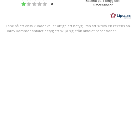
5.0
Baserat på 1 betyg och
Betyg: 1 utav 5 stjärnor
röster
0
0 recensioner
utav
5
stjärnor
Tänk på att vissa kunder väljer att ge ett betyg utan att skriva en recension.
Därav kommer antalet betyg att skilja sig ifrån antalet recensioner.