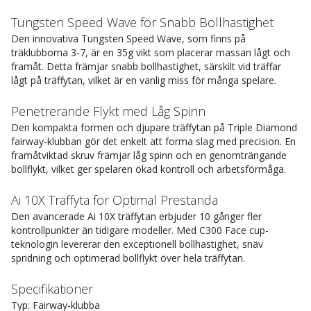
Tungsten Speed Wave för Snabb Bollhastighet
Den innovativa Tungsten Speed Wave, som finns på
träklubborna 3-7, är en 35g vikt som placerar massan lågt och
framåt. Detta främjar snabb bollhastighet, särskilt vid träffar
lågt på träffytan, vilket är en vanlig miss för många spelare.
Penetrerande Flykt med Låg Spinn
Den kompakta formen och djupare träffytan på Triple Diamond
fairway-klubban gör det enkelt att forma slag med precision. En
framåtviktad skruv främjar låg spinn och en genomträngande
bollflykt, vilket ger spelaren ökad kontroll och arbetsförmåga.
Ai 10X Träffyta för Optimal Prestanda
Den avancerade Ai 10X träffytan erbjuder 10 gånger fler
kontrollpunkter än tidigare modeller. Med C300 Face cup-
teknologin levererar den exceptionell bollhastighet, snäv
spridning och optimerad bollflykt över hela träffytan.
Specifikationer
Typ: Fairway-klubba