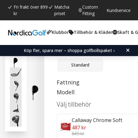
Fri frakt över 899
Matcha
Custom
Kundservice
kr
priset
Fitting
Klubbor
Tillbehör & Kläder
Skaft & 
Snittbetyg:
5.0
(
röster:
1
)
Callaway Elyte Triple-Di
Köp fler, spara mer – shoppa golfbollspaket ›
Standard
Fattning
Modell
Välj tillbehör
Callaway Chrome Soft
487 kr
649 kr