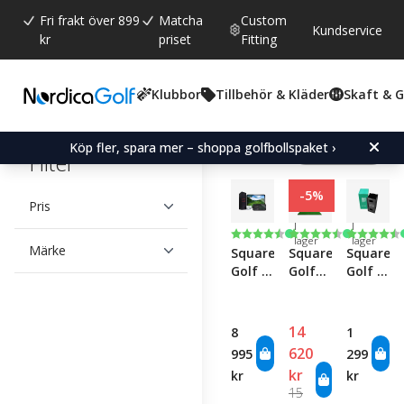
Fri frakt över 899
Matcha
Custom
Kundservice
kr
priset
Fitting
Klubbor
Tillbehör & Kläder
Skaft & 
Visar 5
Köp fler, spara mer – shoppa golfbollspaket ›
produkter
Filter
-5%
Pris
I
I
Betyg:
4.8 utav 5 stjärnor
Betyg:
4.2 utav 5 stjärn
Betyg:
4.7 utav
lager
lager
Märke
Square
Square
Square
Golf -
Golf
Golf -
Launch
Simulator
Metal
Monitor
Net
Protectiv
Pack
Case
14
8
1
620
995
299
kr
kr
kr
15