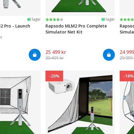
järnor
Betyg:
4.0 utav 5 stjärnor
Betyg
5.0 ut
I lager
I lager
 Pro - Launch
Rapsodo MLM2 Pro Complete
Rapso
Simulator Net Kit
Simula
et
25 499 kr
24 999
30 491 kr
29 991 
-20%
-18%