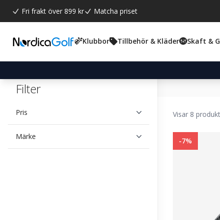
Fri frakt över 899 kr
Matcha priset
Klubbor
Tillbehör & Kläder
Skaft & 
Filter
Pris
Visar 8 produk
Märke
-7%