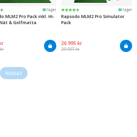
:
av 5 stjärnor
Betyg:
4.4 utav 5 stjärnor
I lager
I lager
o MLM2 Pro Pack inkl. Hi-
Rapsodo MLM2 Pro Simulator
Nät & Golfmatta
Pack
kr
26 995 kr
kr
29 097 kr
Nästa