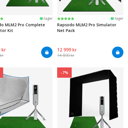
:
av 5 stjärnor
Betyg:
5.0 utav 5 stjärnor
I lager
I lager
do MLM2 Pro Complete
Rapsodo MLM2 Pro Simulator
tor Kit
Net Pack
 kr
12 999 kr
kr
14 890 kr
-7%