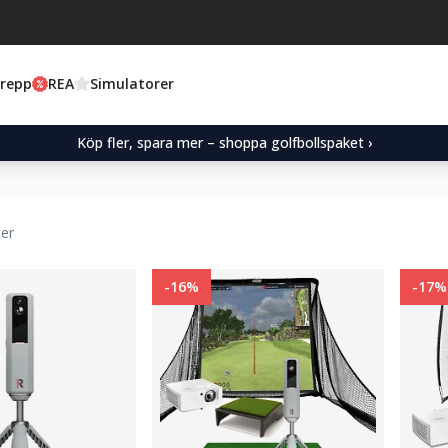
Grepp
REA
Simulatorer
Köp fler, spara mer – shoppa golfbollspaket ›
ter
-16%
-17%