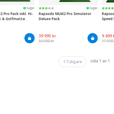
järnor
Betyg:
3.0 utav 5 stjärnor
Betyg
4.4 ut
I lager
I lager
Pro Pack inkl. Hi-
Rapsodo MLM2 Pro Simulator
Rapsod
t & Golfmatta
Deluxe Pack
Speed 
39 995 kr
9 499 
50 090 kr
11 590 
sida 1 av 1
Tidigare