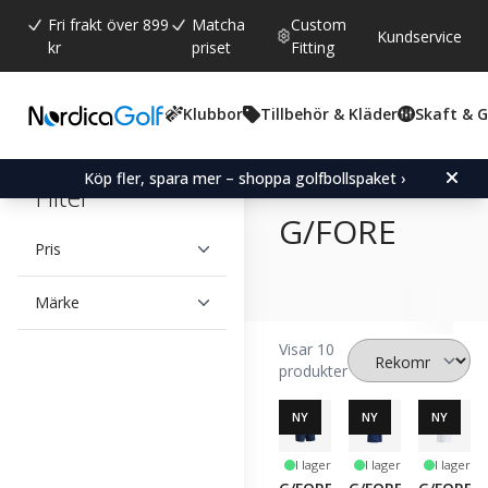
Fri frakt över 899
Matcha
Custom
Kundservice
kr
priset
Fitting
Klubbor
Tillbehör & Kläder
Skaft & 
Köp fler, spara mer – shoppa golfbollspaket ›
Filter
G/FORE
Pris
Märke
Visar 10
produkter
NY
NY
NY
I lager
I lager
I lager