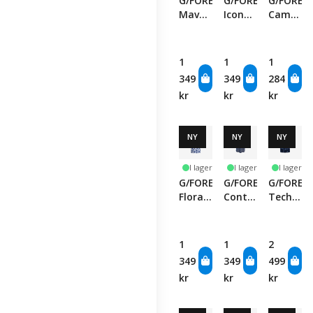
G/FORE
G/FORE
G/FORE
Maverick
Icon
Camo
4-Way
Camo
Collar
Stretch
Tech
Perform
Short
Jersey
Pique
1
1
1
-
Polo -
Polo -
349
349
284
Twilight
Twilight
Snow
kr
kr
kr
NY
NY
NY
I lager
I lager
I lager
G/FORE
G/FORE
G/FORE
Floral
Contrast
Tech
Print
Collar
French
Tech
Tech
Terry
Jersey
Pique
Full
1
1
2
Polo -
Polo -
Zip
349
349
499
Willow
Twilight
Vest -
kr
kr
kr
Twilight