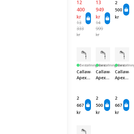
Set -
Set
Single
12
13
2
Graphite
Club
400
949
500
kr
kr
kr
13
14
333
999
kr
kr
Beställningsvara
Beställningsvara
Beställni
Callaway
Callaway
Callaway
Apex
Apex
Apex
Ai300
Ai300
Ai200
Iron -
Iron -
Iron -
Graphite
Single
Graphite
2
2
2
-
Club
-
667
500
667
Single
Single
kr
kr
kr
Club
Club