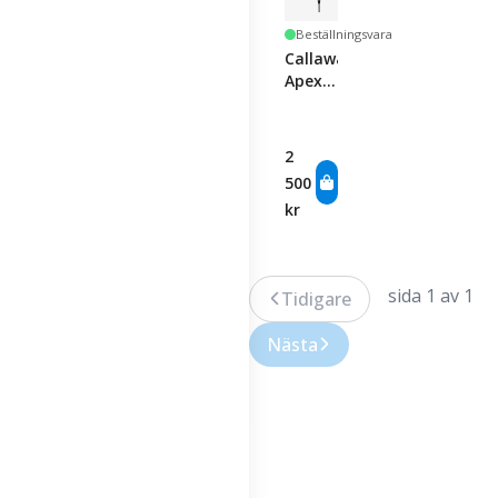
Beställningsvara
Callaway
Apex
Ai200
Iron -
Single
2
Club
500
kr
sida 1 av 1
Tidigare
Nästa