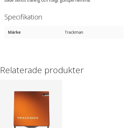
både seriös träning och roligt golfspel hemma.
Specifikation
Märke
Trackman
Relaterade produkter