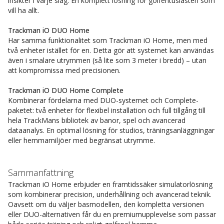
insikter i varje slag. En komplett lösning för golfentusiasten som
vill ha allt.
Trackman iO DUO Home
Har samma funktionalitet som Trackman iO Home, men med
två enheter istället för en. Detta gör att systemet kan användas
även i smalare utrymmen (så lite som 3 meter i bredd) – utan
att kompromissa med precisionen.
Trackman iO DUO Home Complete
Kombinerar fördelarna med DUO-systemet och Complete-
paketet: två enheter för flexibel installation och full tillgång till
hela TrackMans bibliotek av banor, spel och avancerad
dataanalys. En optimal lösning för studios, träningsanläggningar
eller hemmamiljöer med begränsat utrymme.
Sammanfattning
Trackman iO Home erbjuder en framtidssäker simulatorlösning
som kombinerar precision, underhållning och avancerad teknik.
Oavsett om du väljer basmodellen, den kompletta versionen
eller DUO-alternativen får du en premiumupplevelse som passar