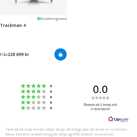
Beställningsvara
Trackman 4
228 699 kr
Från
0.0
Betyg: 5 utav 5 stjärnor
röster
0
Betyg: 4 utav 5 stjärnor
röster
0
Betyg: 3 utav 5 stjärnor
Betyg:
röster
0
Betyg: 2 utav 5 stjärnor
röster
0
0.0
Baserat på 0 betyg och
Betyg: 1 utav 5 stjärnor
röster
0
0 recensioner
utav
5
stjärnor
Tänk på att vissa kunder väljer att ge ett betyg utan att skriva en recension.
Därav kommer antalet betyg att skilja sig ifrån antalet recensioner.