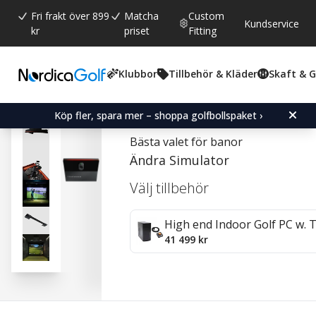
Fri frakt över 899
Matcha
Custom
Kundservice
kr
priset
Fitting
Klubbor
Tillbehör & Kläder
Skaft & 
Snittbetyg:
0.0
(
röster:
0
)
Trackman iO Home
Köp fler, spara mer – shoppa golfbollspaket ›
Bästa valet för banor
Ändra Simulator
Välj tillbehör
High end Indoor Golf PC w.
41 499 kr