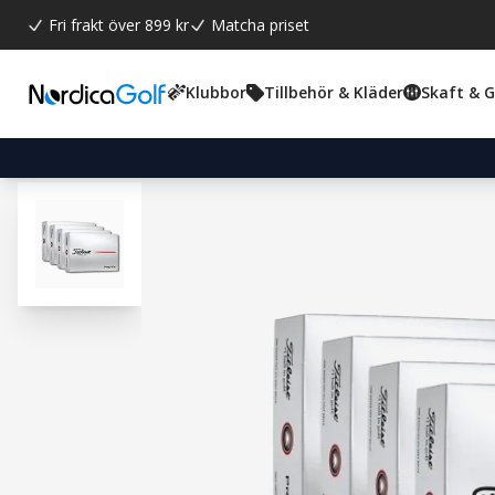
Fri frakt över 899 kr
Matcha priset
Klubbor
Tillbehör & Kläder
Skaft & 