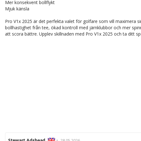
Mer konsekvent bollflykt
Mjuk känsla
Pro V1x 2025 är det perfekta valet för golfare som vill maximera 
bollhastighet från tee, ökad kontroll med järnklubbor och mer spi
att scora bättre. Upplev skillnaden med Pro V1x 2025 och ta ditt spel
Recensionsförfattare:
Stewart Adshead
•
Recensionsdatum:
28.05.2026