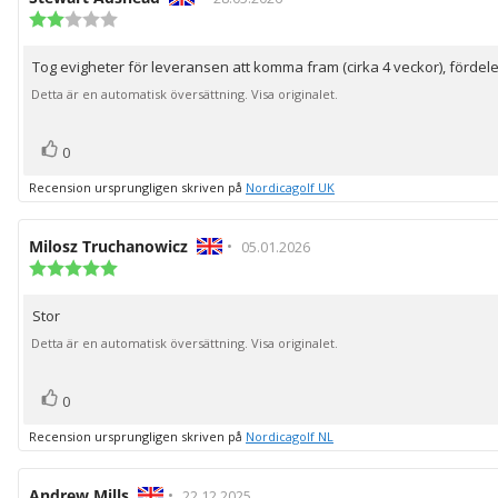
Recensionsbetyg:
2.0
utav
Tog evigheter för leveransen att komma fram (cirka 4 veckor), förd
Recensionstext:
5
stjärnor
Detta är en automatisk översättning. Visa originalet.
röst(er)
Rösta
0
upp
Recension ursprungligen skriven på
Nordicagolf UK
Recensionsförfattare:
Milosz Truchanowicz
•
Recensionsdatum:
05.01.2026
Recensionsbetyg:
5.0
utav
Stor
Recensionstext:
5
stjärnor
Detta är en automatisk översättning. Visa originalet.
röst(er)
Rösta
0
upp
Recension ursprungligen skriven på
Nordicagolf NL
Recensionsförfattare:
Andrew Mills
•
Recensionsdatum:
22.12.2025