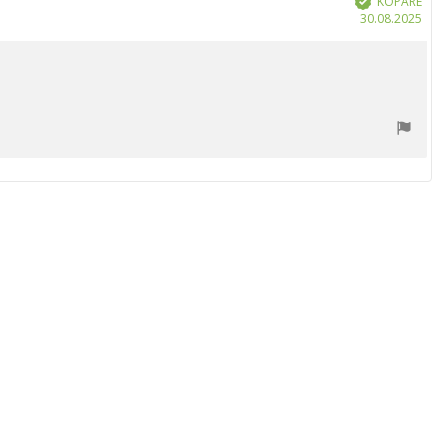
KÖPARE
Köp
30.08.2025