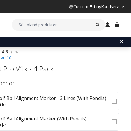
Custom Fitting
Kundservice
Snittbetyg:
4.6
(
röster:
174
)
er (
48
)
st Pro V1x - 4 Pack
llbehör
olf Ball Alignment Marker - 3 Lines (With Pencils)
9 kr
olf Ball Alignment Marker (With Pencils)
9 kr