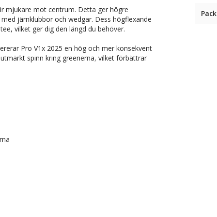
lir mjukare mot centrum. Detta ger högre
Pack
roll med järnklubbor och wedgar. Dess högflexande
tee, vilket ger dig den längd du behöver.
evererar Pro V1x 2025 en hög och mer konsekvent
utmärkt spinn kring greenerna, vilket förbättrar
erna