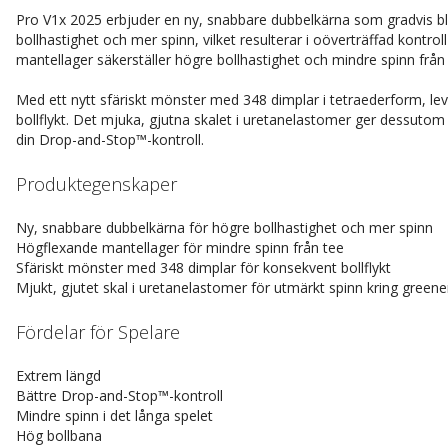
Pro V1x 2025 erbjuder en ny, snabbare dubbelkärna som gradvis b
bollhastighet och mer spinn, vilket resulterar i oöverträffad kont
mantellager säkerställer högre bollhastighet och mindre spinn från 
Med ett nytt sfäriskt mönster med 348 dimplar i tetraederform, l
bollflykt. Det mjuka, gjutna skalet i uretanelastomer ger dessutom 
din Drop-and-Stop™-kontroll.
Produktegenskaper
Ny, snabbare dubbelkärna för högre bollhastighet och mer spinn
Högflexande mantellager för mindre spinn från tee
Sfäriskt mönster med 348 dimplar för konsekvent bollflykt
Mjukt, gjutet skal i uretanelastomer för utmärkt spinn kring green
Fördelar för Spelare
Extrem längd
Bättre Drop-and-Stop™-kontroll
Mindre spinn i det långa spelet
Hög bollbana