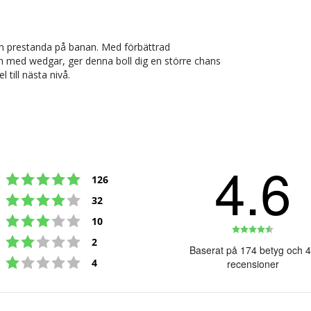
sin prestanda på banan. Med förbättrad
nn med wedgar, ger denna boll dig en större chans
 till nästa nivå.
4.6
Betyg: 5 utav 5 stjärnor
röster
126
Betyg: 4 utav 5 stjärnor
röster
32
Betyg: 3 utav 5 stjärnor
röster
10
Betyg:
Betyg: 2 utav 5 stjärnor
röster
2
4.6
Baserat på 174 betyg och 
Betyg: 1 utav 5 stjärnor
utav
röster
4
recensioner
5
stjärno