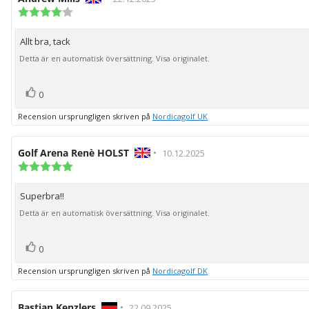
Recensionsbetyg:
4.0
utav
Allt bra, tack
Recensionstext:
5
stjärnor
Detta är en automatisk översättning. Visa originalet.
röst(er)
Rösta
0
upp
Recension ursprungligen skriven på
Nordicagolf UK
Recensionsförfattare:
Golf Arena Renè HOLST
•
Recensionsdatum:
10.12.2025
Recensionsbetyg:
5.0
utav
Superbra!!
Recensionstext:
5
stjärnor
Detta är en automatisk översättning. Visa originalet.
röst(er)
Rösta
0
upp
Recension ursprungligen skriven på
Nordicagolf DK
Recensionsförfattare:
Bastian Kenzlers
•
Recensionsdatum:
22.09.2025