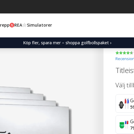
Grepp
REA
Simulatorer
Köp fler, spara mer – shoppa golfbollspaket ›
Recension
Titlei
Välj ti
G
5
G
7