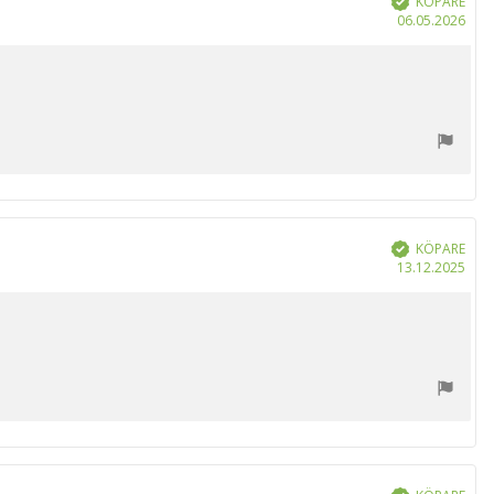
KÖPARE
Köp
06.05.2026
KÖPARE
Bekräftad
Köp
13.12.2025
Bekräftad