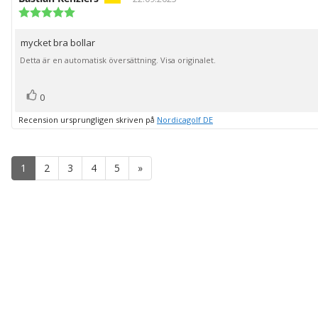
Recensionsbetyg:
5.0
utav
mycket bra bollar
Recensionstext:
5
stjärnor
Detta är en automatisk översättning. Visa originalet.
röst(er)
Rösta
0
upp
Recension ursprungligen skriven på
Nordicagolf DE
1
2
3
4
5
»