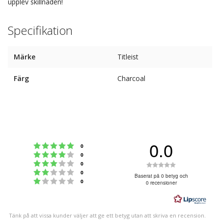
upplev skillnaden!
Specifikation
Märke
Titleist
Färg
Charcoal
0.0
Betyg: 5 utav 5 stjärnor
röster
0
Betyg: 4 utav 5 stjärnor
röster
0
Betyg: 3 utav 5 stjärnor
Betyg:
röster
0
Betyg: 2 utav 5 stjärnor
röster
0
0.0
Baserat på 0 betyg och
Betyg: 1 utav 5 stjärnor
röster
0
0 recensioner
utav
5
stjärnor
Tänk på att vissa kunder väljer att ge ett betyg utan att skriva en recension.