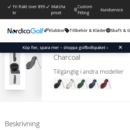
Fri frakt över 899
Matcha
Custom
Kundservice
kr
priset
Fitting
Klubbor
Tillbehör & Kläder
Skaft & 
Snittbetyg:
0.0
(
röster:
0
)
Titleist LINKSLEGEND M
Köp fler, spara mer – shoppa golfbollspaket ›
Charcoal
Tillgänglig i andra modeller
Beskrivning