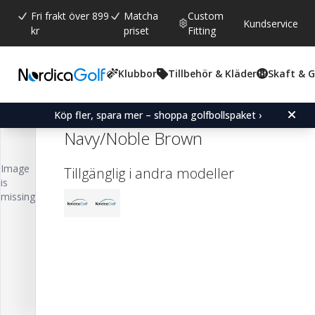
Fri frakt över 899
Matcha
Custom
Kundservice
kr
priset
Fitting
Klubbor
Tillbehör & Kläder
Skaft & 
Snittbetyg:
0.0
(
röster:
0
)
Titleist LINKSLEGEND 26 Member
Köp fler, spara mer – shoppa golfbollspaket ›
Navy/Noble Brown
Image
Tillgänglig i andra modeller
is
missing