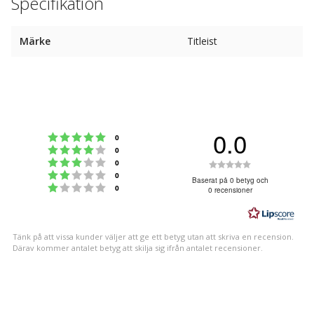
Specifikation
Märke
Titleist
0.0
Betyg: 5 utav 5 stjärnor
röster
0
Betyg: 4 utav 5 stjärnor
röster
0
Betyg: 3 utav 5 stjärnor
Betyg:
röster
0
Betyg: 2 utav 5 stjärnor
röster
0
0.0
Baserat på 0 betyg och
Betyg: 1 utav 5 stjärnor
röster
0
0 recensioner
utav
5
stjärnor
Tänk på att vissa kunder väljer att ge ett betyg utan att skriva en recension.
Därav kommer antalet betyg att skilja sig ifrån antalet recensioner.