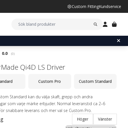
Custom Fitting
Kundservice
Snittbetyg:
0.0
(
röster:
0
)
rMade Qi4D LS Driver
andard
Custom Pro
Custom Standard
tom Standard kan du välja skaft, grepp och andra
ingar som varje märke erbjuder. Normal leveranstid ca 2–6
För snabbare leverans och mer val se Custom Pro.
ng
Höger
Vänster