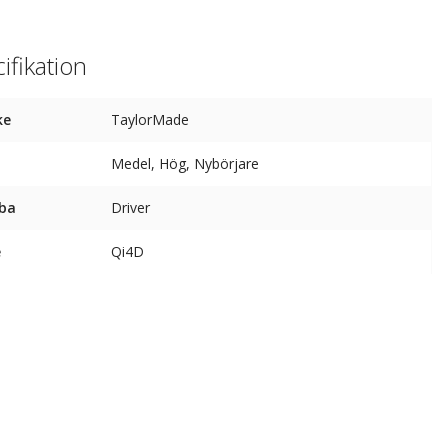
ifikation
ke
TaylorMade
Medel, Hög, Nybörjare
ba
Driver
e
Qi4D