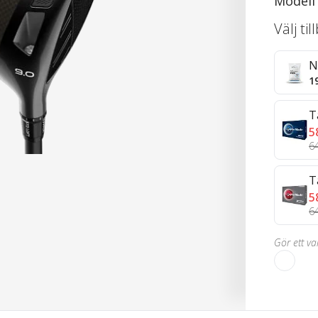
Modell
Välj ti
N
1
T
5
6
T
5
6
Gör ett val