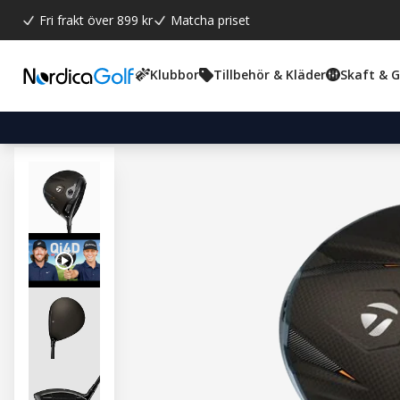
Fri frakt över 899 kr
Matcha priset
Klubbor
Tillbehör & Kläder
Skaft & 