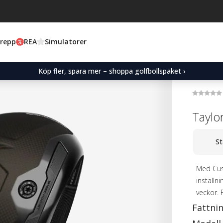
Grepp
REA
Simulatorer
Köp fler, spara mer – shoppa golfbollspaket ›
Taylo
St
Med Cus
inställn
veckor. 
Fattni