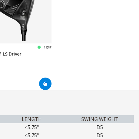
I lager
 LS Driver
LENGTH
SWING WEIGHT
45.75"
D5
45.75"
D5