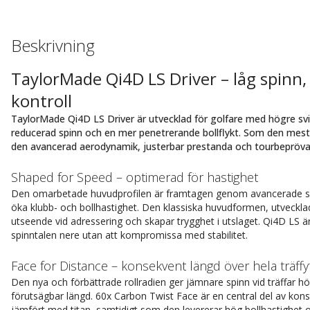
Beskrivning
TaylorMade Qi4D LS Driver – låg spinn,
kontroll
TaylorMade Qi4D LS Driver är utvecklad för golfare med högre sv
reducerad spinn och en mer penetrerande bollflykt. Som den mest
den avancerad aerodynamik, justerbar prestanda och tourbeprövad
Shaped for Speed – optimerad för hastighet
Den omarbetade huvudprofilen är framtagen genom avancerade sim
öka klubb- och bollhastighet. Den klassiska huvudformen, utvecklad 
utseende vid adressering och skapar trygghet i utslaget. Qi4D LS är d
spinntalen nere utan att kompromissa med stabilitet.
Face for Distance – konsekvent längd över hela träffy
Den nya och förbättrade rollradien ger jämnare spinn vid träffar högt
förutsägbar längd. 60x Carbon Twist Face är en central del av kon
jämfört med titan, samtidigt som den levererar hög bollhastighet och