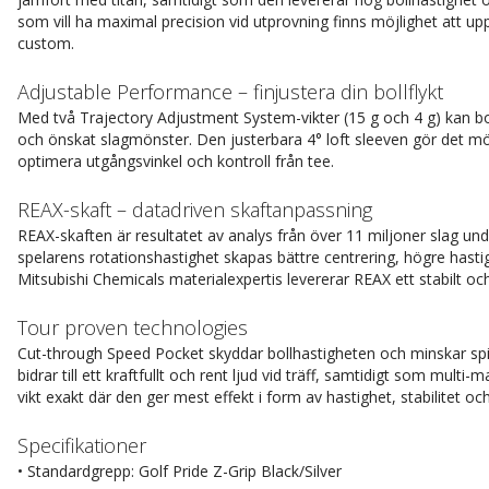
som vill ha maximal precision vid utprovning finns möjlighet att up
custom.
Adjustable Performance – finjustera din bollflykt
Med två Trajectory Adjustment System-vikter (15 g och 4 g) kan bol
och önskat slagmönster. Den justerbara 4° loft sleeven gör det möjlig
optimera utgångsvinkel och kontroll från tee.
REAX-skaft – datadriven skaftanpassning
REAX-skaften är resultatet av analys från över 11 miljoner slag u
spelarens rotationshastighet skapas bättre centrering, högre hast
Mitsubishi Chemicals materialexpertis levererar REAX ett stabilt oc
Tour proven technologies
Cut-through Speed Pocket skyddar bollhastigheten och minskar spin
bidrar till ett kraftfullt och rent ljud vid träff, samtidigt som multi
vikt exakt där den ger mest effekt i form av hastighet, stabilitet och
Specifikationer
• Standardgrepp: Golf Pride Z-Grip Black/Silver