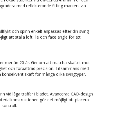
pgradera med reflekterande fitting markers via
lflykt och spinn enkelt anpassas efter din sving
t att ställa loft, lie och face angle för att
nder mer än 20 år. Genom att matcha skaftet mot
ighet och förbättrad precision. Tillsammans med
h konsekvent skaft för många olika svingtyper.
n vid låga träffar i bladet. Avancerad CAD-design
-materialkonstruktionen gör det möjligt att placera
 kontroll.