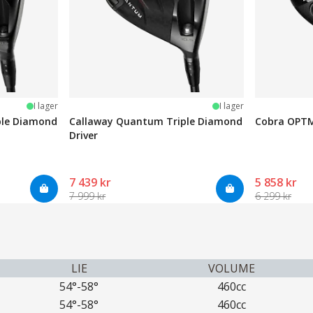
I lager
I lager
ple Diamond
Callaway Quantum Triple Diamond
Cobra OPTM
Driver
7 439 kr
5 858 kr
7 999 kr
6 299 kr
LIE
VOLUME
54°-58°
460cc
54°-58°
460cc