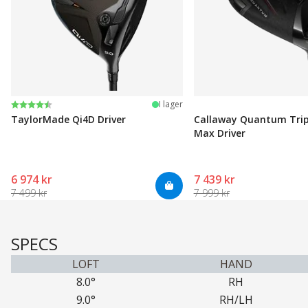
Betyg:
4.3 utav 5 stjärnor
I lager
TaylorMade Qi4D Driver
Callaway Quantum Tri
Max Driver
6 974 kr
7 439 kr
7 499 kr
7 999 kr
SPECS
LOFT
HAND
8.0°
RH
9.0°
RH/LH