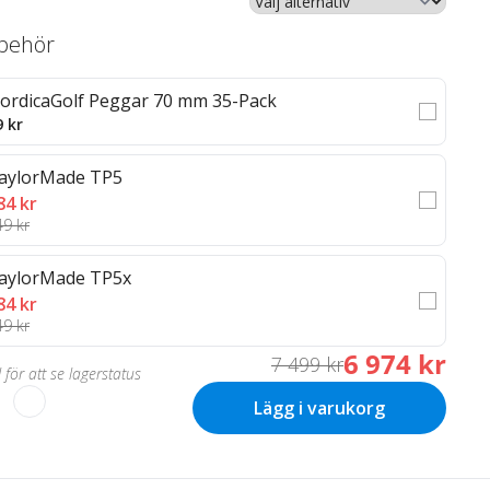
llbehör
ordicaGolf Peggar 70 mm 35-Pack
9 kr
aylorMade TP5
84 kr
49 kr
aylorMade TP5x
84 kr
49 kr
6 974 kr
7 499 kr
 för att se lagerstatus
Lägg i varukorg