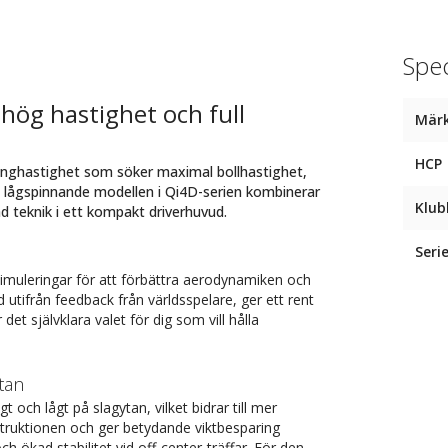
Spec
 hög hastighet och full
Mär
HCP
inghastighet som söker maximal bollhastighet,
 lågspinnande modellen i Qi4D-serien kombinerar
Klub
 teknik i ett kompakt driverhuvud.
Seri
uleringar för att förbättra aerodynamiken och
utifrån feedback från världsspelare, ger ett rent
et självklara valet för dig som vill hålla
tan
 och lågt på slagytan, vilket bidrar till mer
struktionen och ger betydande viktbesparing
 ökad stabilitet vid off-center-träffar. För den