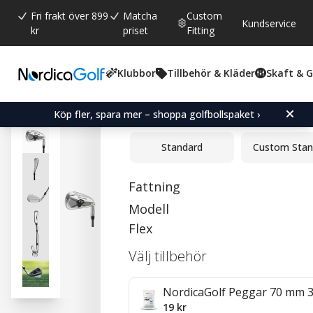
Fri frakt över 899
Matcha
Custom
Kundservice
kr
priset
Fitting
Klubbor
Tillbehör & Kläder
Skaft & 
Snittbetyg:
0.0
(
röster:
0
)
TaylorMade Qi Max Iron 
Köp fler, spara mer – shoppa golfbollspaket ›
Standard
Custom Stan
Fattning
Modell
Flex
Välj tillbehör
NordicaGolf Peggar 70 mm 
19 kr