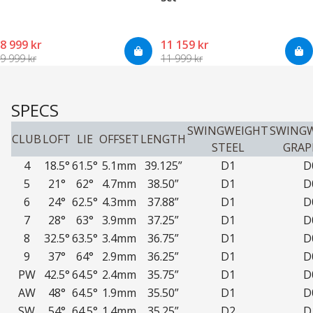
8 999 kr
11 159 kr
9 999 kr
11 999 kr
SPECS
SWINGWEIGHT
SWING
CLUB
LOFT
LIE
OFFSET
LENGTH
STEEL
GRAP
4
18.5°
61.5°
5.1mm
39.125”
D1
D
5
21°
62°
4.7mm
38.50”
D1
D
6
24°
62.5°
4.3mm
37.88”
D1
D
7
28°
63°
3.9mm
37.25”
D1
D
8
32.5°
63.5°
3.4mm
36.75”
D1
D
9
37°
64°
2.9mm
36.25”
D1
D
PW
42.5°
64.5°
2.4mm
35.75”
D1
D
AW
48°
64.5°
1.9mm
35.50”
D1
D
SW
54°
64.5°
1.4mm
35.25”
D2
D