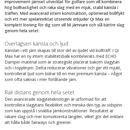
improvement-järnset utvecklat för golfare som vill kombinera
hög bollhastighet och raka slag med en mjuk, stabil känsla i
träffen. Med avancerad intern konstruktion, optimerad bollflykt
och ett mer spelarinriktat utseende erbjuder Qi Max en
komplett lösning för dig som vill bli jämnare och slå bättre slag
genom hela setet.
Överlägsen känsla och ljud
Känslan i ett järn skapas till stor del av ljudet vid bollträff. I Qi
Max har en ny intern stabilitetsbalk kombinerats med ECHO
Damper-material som är strategiskt placerat bakom slagytan
och i topplinjen. Detta reducerar vibrationer och ger ett mjukt,
kontrollerat ljud som bidrar till en mer premium känsla – något
som ofta saknas i mer förlåtande järn.
Rak distans genom hela setet
Den avancerade slagyteteknologin är utformad för att
kontrollera slagytans flexibilitet och minska den typ av sidspinn
som kan uppstå i snabba järnkonstruktioner. Resultatet är
rakare slag och mer konsekventa längder, vilket gör det enklare
att hålla både fairways och greener.