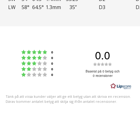
LW
58°
64.5°
1.3mm
35”
D3
D
0.0
Betyg: 5 utav 5 stjärnor
röster
0
Betyg: 4 utav 5 stjärnor
röster
0
Betyg: 3 utav 5 stjärnor
Betyg:
röster
0
Betyg: 2 utav 5 stjärnor
röster
0
0.0
Baserat på 0 betyg och
Betyg: 1 utav 5 stjärnor
röster
0
0 recensioner
utav
5
stjärnor
Tänk på att vissa kunder väljer att ge ett betyg utan att skriva en recension.
Därav kommer antalet betyg att skilja sig ifrån antalet recensioner.