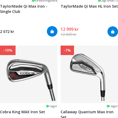
Beställningsvara
Lågt antal (1)
TaylorMade Qi Max Iron -
TaylorMade Qi Max HL Iron Set
Single Club
12 999 kr
2 072 kr
13 699 kr
-10%
-7%
I lager
I lager
Cobra King MAX Iron Set
Callaway Quantum Max Iron
Set