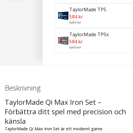
TaylorMade TP5
584 kr
649 kr
TaylorMade TP5x
584 kr
649 kr
Beskrivning
TaylorMade Qi Max Iron Set –
Förbättra ditt spel med precision och
känsla
TaylorMade Qi Max Iron Set är ett modernt game