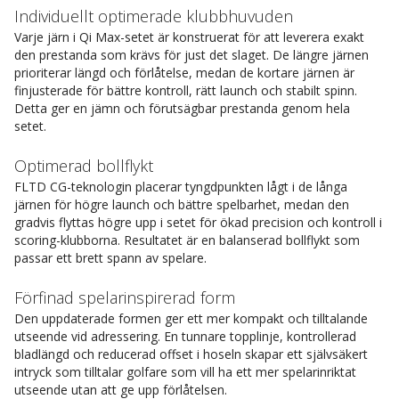
Individuellt optimerade klubbhuvuden
Varje järn i Qi Max-setet är konstruerat för att leverera exakt
den prestanda som krävs för just det slaget. De längre järnen
prioriterar längd och förlåtelse, medan de kortare järnen är
finjusterade för bättre kontroll, rätt launch och stabilt spinn.
Detta ger en jämn och förutsägbar prestanda genom hela
setet.
Optimerad bollflykt
FLTD CG-teknologin placerar tyngdpunkten lågt i de långa
järnen för högre launch och bättre spelbarhet, medan den
gradvis flyttas högre upp i setet för ökad precision och kontroll i
scoring-klubborna. Resultatet är en balanserad bollflykt som
passar ett brett spann av spelare.
Förfinad spelarinspirerad form
Den uppdaterade formen ger ett mer kompakt och tilltalande
utseende vid adressering. En tunnare topplinje, kontrollerad
bladlängd och reducerad offset i hoseln skapar ett självsäkert
intryck som tilltalar golfare som vill ha ett mer spelarinriktat
utseende utan att ge upp förlåtelsen.