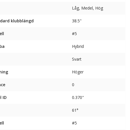
Låg, Medel, Hög
dard klubblängd
38.5"
ll
#5
ba
Hybrid
Svart
ning
Höger
nce
0
l ID
0.370"
61°
ll
#5