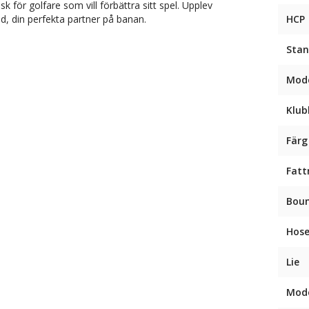
 för golfare som vill förbättra sitt spel. Upplev
d, din perfekta partner på banan.
HCP
Stan
Mode
Klub
Färg
Fatt
Bou
Hose
Lie
Mode