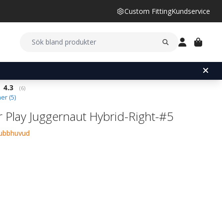
Custom Fitting
Kundservice
Snittbetyg:
4.3
(
röster:
6
)
er (
5
)
 Play Juggernaut Hybrid-Right-#5
lubbhuvud