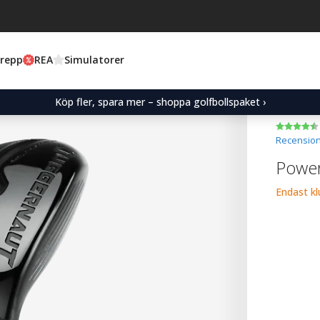
Grepp
REA
Simulatorer
Köp fler, spara mer – shoppa golfbollspaket ›
Recension
Power
Endast k