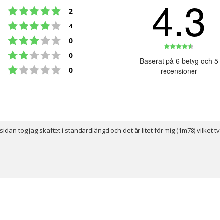
4.3
Betyg: 5 utav 5 stjärnor
röster
2
Betyg: 4 utav 5 stjärnor
röster
4
Betyg: 3 utav 5 stjärnor
röster
0
Betyg:
Betyg: 2 utav 5 stjärnor
röster
0
4.3
Baserat på 6 betyg och 5
Betyg: 1 utav 5 stjärnor
utav
röster
0
recensioner
5
stjärno
an tog jag skaftet i standardlängd och det är litet för mig (1m78) vilket tv