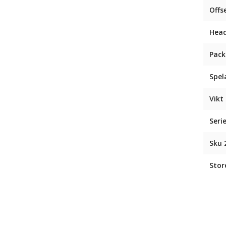
Offs
Head
Pack
Spel
Vikt 
Seri
Sku 
Stor