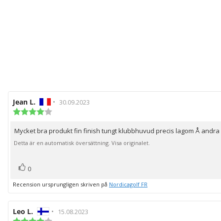
Recensionsförfattare:
Jean L.
•
Recensionsdatum:
30.09.2023
Recensionsbetyg:
4.0
utav
Mycket bra produkt fin finish tungt klubbhuvud precis lagom Å andra sid
Recensionstext:
5
stjärnor
Detta är en automatisk översättning. Visa originalet.
röst(er)
Rösta
0
upp
Recension ursprungligen skriven på
Nordicagolf FR
Recensionsförfattare:
Leo L.
•
Recensionsdatum:
15.08.2023
Recensionsbetyg: