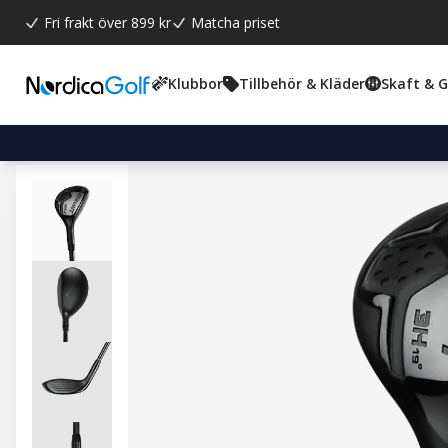
Fri frakt över 899 kr
Matcha priset
Klubbor
Tillbehör & Kläder
Skaft & 