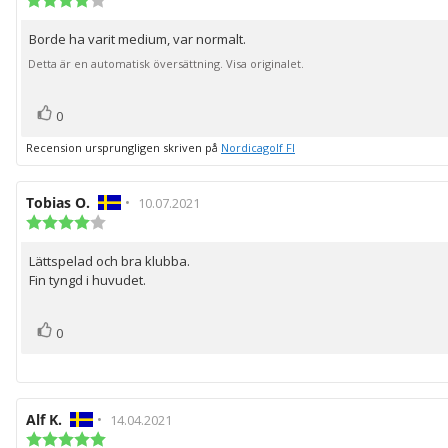
4.0
utav
Borde ha varit medium, var normalt.
Recensionstext:
5
stjärnor
Detta är en automatisk översättning. Visa originalet.
röst(er)
Rösta
0
upp
Recension ursprungligen skriven på
Nordicagolf FI
Recensionsförfattare:
Tobias O.
•
Recensionsdatum:
10.07.2021
Recensionsbetyg:
4.0
utav
Lättspelad och bra klubba.
Recensionstext:
5
Fin tyngd i huvudet.
stjärnor
röst(er)
Rösta
0
upp
Recensionsförfattare:
Alf K.
•
Recensionsdatum:
14.04.2021
Recensionsbetyg: