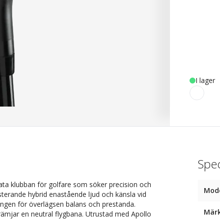
I lager
Spec
ata klubban för golfare som söker precision och
Mod
sterande hybrid enastående ljud och känsla vid
ningen för överlägsen balans och prestanda.
Mär
främjar en neutral flygbana. Utrustad med Apollo