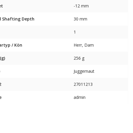
et
-12 mm
 Shafting Depth
30 mm
1
artyp / Kön
Herr, Dam
(g)
256 g
e
Juggernaut
2
27011213
e
admin