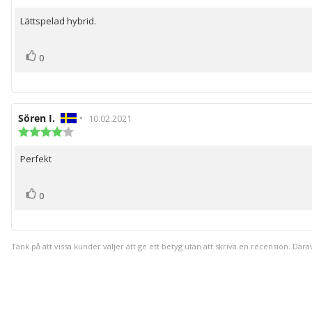
5.0
utav
Lättspelad hybrid.
Recensionstext:
5
stjärnor
röst(er)
Rösta
0
upp
Recensionsförfattare:
Sören I.
•
Recensionsdatum:
10.02.2021
Recensionsbetyg:
4.0
utav
Perfekt
Recensionstext:
5
stjärnor
röst(er)
Rösta
0
upp
Tänk på att vissa kunder väljer att ge ett betyg utan att skriva en recension. Dära