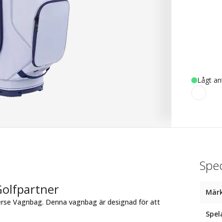
Lågt an
Spec
Golfpartner
Mär
erse Vagnbag. Denna vagnbag är designad för att
Spel