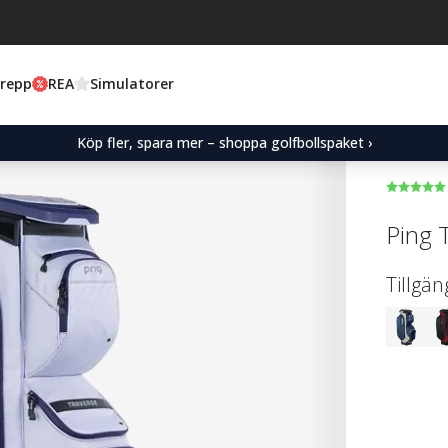
Grepp
REA
Simulatorer
Köp fler, spara mer – shoppa golfbollspaket ›
Ping 
Tillgän