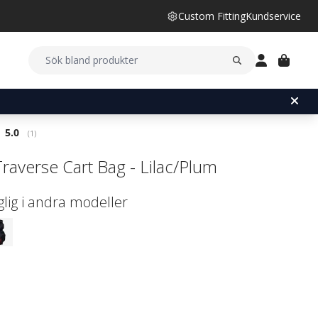
Custom Fitting
Kundservice
Snittbetyg:
5.0
(
röster:
1
)
Traverse Cart Bag - Lilac/Plum
glig i andra modeller