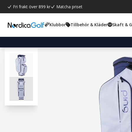
Fri frakt över 899 kr
Matcha priset
Klubbor
Tillbehör & Kläder
Skaft & 