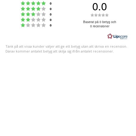
0.0
Betyg: 5 utav 5 stjärnor
röster
0
Betyg: 4 utav 5 stjärnor
röster
0
Betyg: 3 utav 5 stjärnor
Betyg:
röster
0
Betyg: 2 utav 5 stjärnor
röster
0
0.0
Baserat på 0 betyg och
Betyg: 1 utav 5 stjärnor
röster
0
0 recensioner
utav
5
stjärnor
Tänk på att vissa kunder väljer att ge ett betyg utan att skriva en recension.
Därav kommer antalet betyg att skilja sig ifrån antalet recensioner.