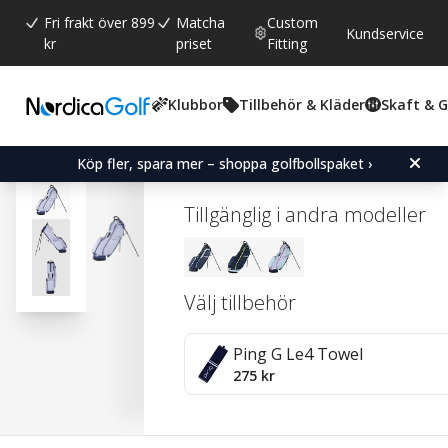
Fri frakt över 899
Matcha
Custom
Kundservice
kr
priset
Fitting
Klubbor
Tillbehör & Kläder
Skaft & 
Snittbetyg:
0.0
(
röster:
0
)
Ping Hoofer Lite Stand Ba
Köp fler, spara mer – shoppa golfbollspaket ›
Tillgänglig i andra modeller
Välj tillbehör
Ping G Le4 Towel
275 kr