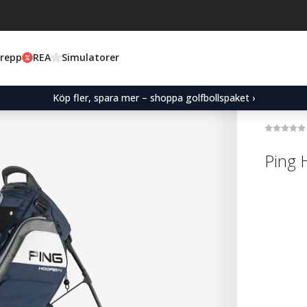
Grepp
REA
Simulatorer
Köp fler, spara mer – shoppa golfbollspaket ›
Ping 