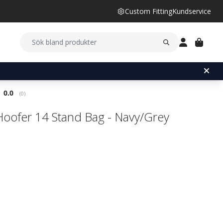
Custom Fitting
Kundservice
Snittbetyg:
0.0
(
röster:
0
)
Hoofer 14 Stand Bag - Navy/Grey