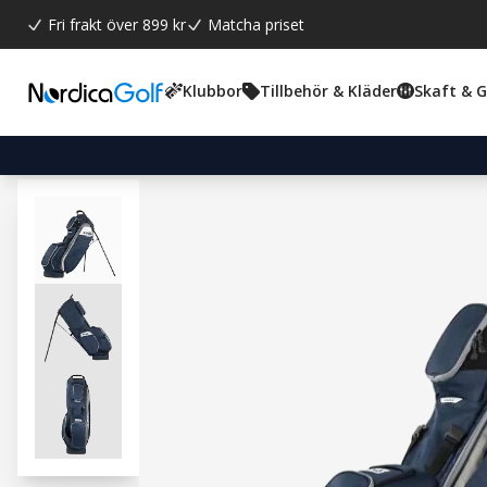
Fri frakt över 899 kr
Matcha priset
Klubbor
Tillbehör & Kläder
Skaft & 