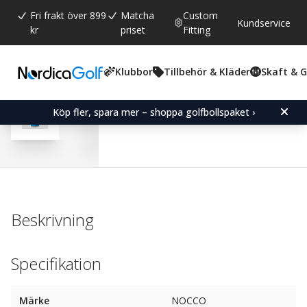
Fri frakt över 899
Matcha
Custom
Kundservice
kr
priset
Fitting
Klubbor
Tillbehör & Kläder
Skaft & 
Snittbetyg:
5.0
(
röster:
3
)
NOCCO
Köp fler, spara mer – shoppa golfbollspaket ›
Beskrivning
Specifikation
Märke
NOCCO