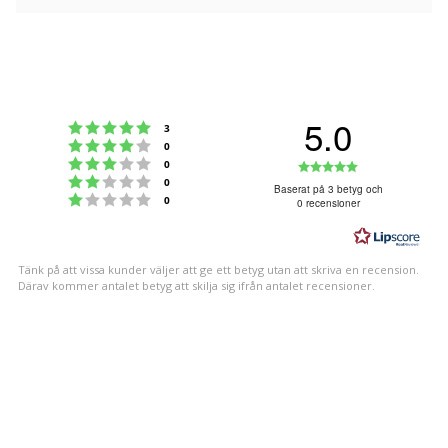
5.0
Betyg: 5 utav 5 stjärnor
röster
3
Betyg: 4 utav 5 stjärnor
röster
0
Betyg: 3 utav 5 stjärnor
Betyg:
röster
0
Betyg: 2 utav 5 stjärnor
röster
0
5.0
Baserat på 3 betyg och
Betyg: 1 utav 5 stjärnor
röster
0
0 recensioner
utav
5
stjärnor
Tänk på att vissa kunder väljer att ge ett betyg utan att skriva en recension.
Därav kommer antalet betyg att skilja sig ifrån antalet recensioner.