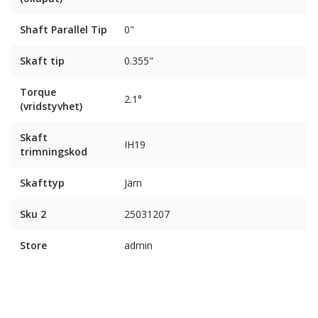
Shaft Parallel Tip
0"
Skaft tip
0.355"
Torque
2.1°
(vridstyvhet)
Skaft
IH19
trimningskod
Skafttyp
Järn
Sku 2
25031207
Store
admin