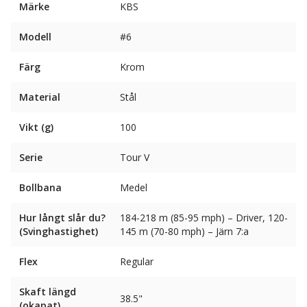
Märke
KBS
Modell
#6
Färg
Krom
Material
Stål
Vikt (g)
100
Serie
Tour V
Bollbana
Medel
Hur långt slår du?
184-218 m (85-95 mph) – Driver, 120-
(Svinghastighet)
145 m (70-80 mph) – Järn 7:a
Flex
Regular
Skaft längd
38.5"
(okapat)