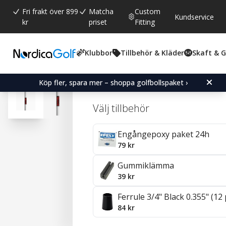
Fri frakt över 899
Matcha
Custom
Kundservice
kr
priset
Fitting
Klubbor
Tillbehör & Kläder
Skaft & 
Snittbetyg:
4.9
(
röster:
8
)
Recensioner (
3
)
KBS Tour V Stål 0.355" J
Köp fler, spara mer – shoppa golfbollspaket ›
Välj tillbehör
Engångepoxy paket 24h
79 kr
Gummiklämma
39 kr
Ferrule 3/4" Black 0.355" (12
84 kr