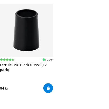
Betyg:
4.7 utav 5 stjärnor
I lager
Ferrule 3/4" Black 0.355" (12
pack)
84 kr