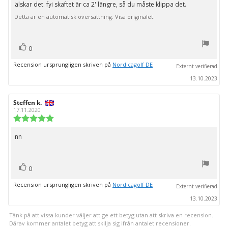
utav
älskar det. fyi skaftet är ca 2' längre, så du måste klippa det.
Recensionstext:
5
Detta är en automatisk översättning. Visa originalet.
stjärnor
röst(er)
Rösta
0
upp
Recension ursprungligen skriven på
Nordicagolf DE
Externt verifierad
13.10.2023
Recensionsförfattare:
Steffen k.
Recensionsdatum:
17.11.2020
Recensionsbetyg:
5.0
utav
nn
Recensionstext:
5
stjärnor
röst(er)
Rösta
0
upp
Recension ursprungligen skriven på
Nordicagolf DE
Externt verifierad
13.10.2023
Tänk på att vissa kunder väljer att ge ett betyg utan att skriva en recension.
Därav kommer antalet betyg att skilja sig ifrån antalet recensioner.