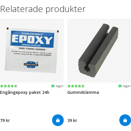
Relaterade produkter
Betyg:
4.6 utav 5 stjärnor
Betyg:
4.6 utav 5 stjärnor
I lager
I lager
Engångepoxy paket 24h
Gummiklämma
79 kr
39 kr